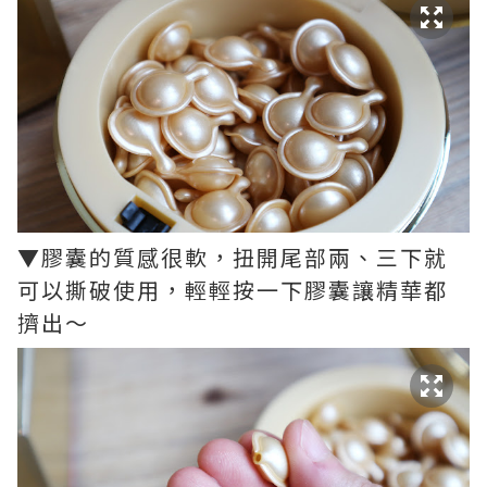
▼膠囊的質感很軟，扭開尾部兩、三下就
可以撕破使用，輕輕按一下膠囊讓精華都
擠出～