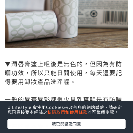
▼
潤唇膏塗上咀後是無色的，但因為有防
曬功效，所以只能日間使用，每天還要記
得要用卸妝產品洗淨喔。
一般的唇膏唇彩都很少見到寫明是有防曬
功效，所以化唇妝前可以先用這個做防曬
U Lifestyle 會使用Cookies來改善您的網站體驗，請確定
您同意接受本網站之
私隱政策和使用條款
才可繼續瀏覽。
打底，它的質感不厚重，香味不濃，是很
我已閱讀及同意
實在的草本香。