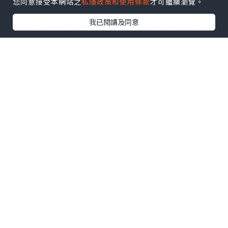
您同意接受本網站之
私隱政策和使用條款
才可繼續瀏覽。
size方面非常之彈性，有細又有大可揀，
我已閱讀及同意
細細支15ml絕對都不會阻太多位，帶出帶
入都好方便。