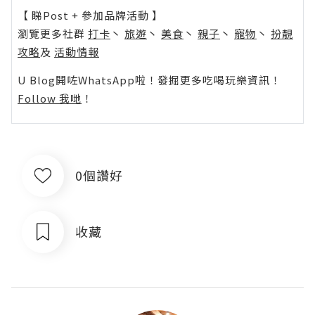
【 睇Post + 參加品牌活動 】
瀏覽更多社群
打卡
丶
旅遊
丶
美食
丶
親子
丶
寵物
丶
扮靚
攻略
及
活動情報
U Blog開咗WhatsApp啦！發掘更多吃喝玩樂資訊！
Follow 我哋
！
0個讚好
收藏