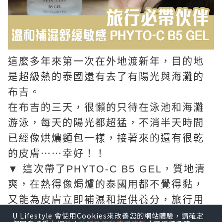
這麼多年來第一次在外地渡新年，目的地
是超級熱的泰國還有去了有陽光與海灘的
布吉。
在布吉的三天，很懶的只待在泳池和海灘
游泳，每天的陽光都超猛，不消半天時間
已經像烘燶麵包一樣，接著來的還有很乾
的皮膚⋯⋯幸好！！
▼ 這次帶了PHYTO-C B5 GEL，質地清
爽，在熱得像焗爐的泰國用都不覺得黏，
又能為皮膚立即補濕和提供養分，旅行用
的護膚品不用多，一支B5已經足夠。而且
U Lifestyle 會使用Cookies來改善您的網站體驗，請確定