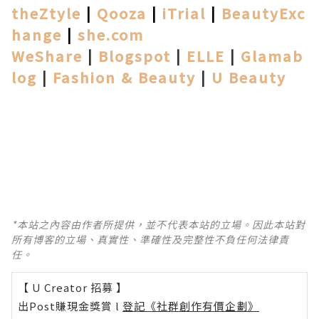
theZtyle
|
Qooza
|
iTrial
|
BeautyExc
hange
|
she.com
WeShare
|
Blogspot
|
ELLE
|
Glamab
log
|
Fashion & Beauty
|
U Beauty
*本站之內容由作者所提供，並不代表本站的立場。因此本站對
所有博客的立場、真實性、準確性及完整性不負任何法律責
任。
【 U Creator 招募 】
出Post賺現金獎賞 l
登記《社群創作有價企劃》