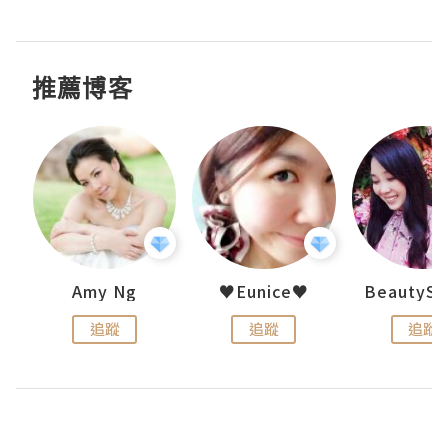
推薦博客
h 夏沫
Amy Ng
♥Eunice♥
追蹤
追蹤
追蹤