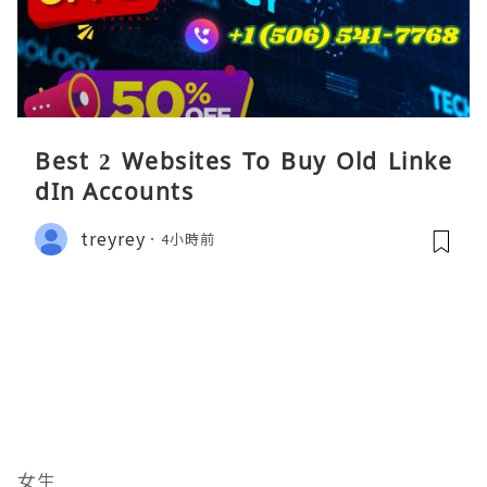
Best 2 Websites To Buy Old Linke
dIn Accounts
treyrey
4小時前
女生