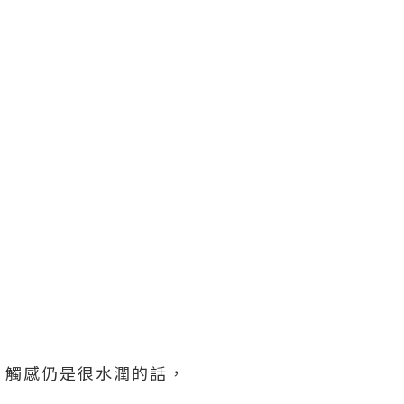
，觸感仍是很水潤的話，