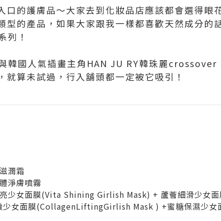
入口的護膚品～大家去到化妝品店應該都會選得眼
類型的產品，如果大家跟我一樣都喜歡天然成分的
妝系列！
列與韓國人氣插畫主角HAN JU RY韓珠麗crosso
，就算未試過，行入舖頭都一定被它吸引！
：
份滋潤霜
尼身體淨膚噴霧
女面膜(Vita Shining Girlish Mask) + 蘆薈細滑少女面膜(A
女面膜(CollagenLiftingGirlish Mask ) +蜜糖保濕少女