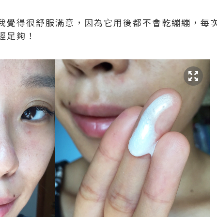
我覺得很舒服滿意，因為它用後都不會乾繃繃，每
經足夠！