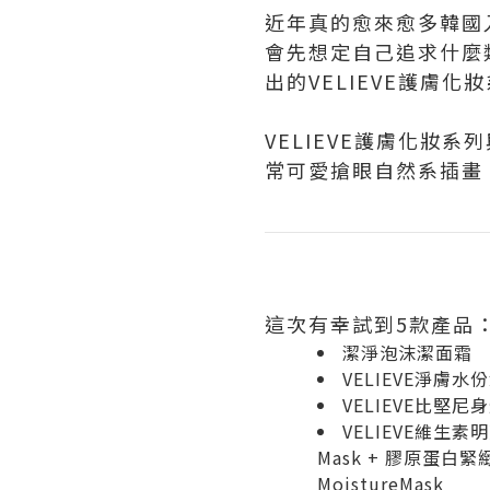
近年真的愈來愈多韓國
會先想定自己追求什麼
出的VELIEVE護膚化
VELIEVE護膚化妝系
常可愛搶眼自然系插畫
這次有幸試到5款產品
潔淨泡沫潔面霜
VELIEVE淨膚水
VELIEVE比堅
VELIEVE維生素明亮少
Mask + 膠原蛋白緊緻少
MoistureMask