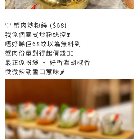
♡ 蟹肉炒粉絲 ($68)
我係個泰式炒粉絲控❣️
唔好睇佢68蚊以為無料到
蟹肉份量對得起價錢👍🏻
最正係粉絲 · 好香濃胡椒香
微微辣勁香口惹味🌶