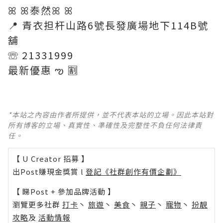
ꕤ ꕤ泰然ꕤ ꕤ
📍 青衣担杆山路6號長發廣場地下114B號
舖
☏ 21331999
最新優惠 ఌ 🈹
*本站之內容由作者所提供，並不代表本站的立場。因此本站對
所有博客的立場、真實性、準確性及完整性不負任何法律責
任。
【 U Creator 招募 】
出Post賺現金獎賞 l
登記《社群創作有價企劃》
【 睇Post + 參加品牌活動 】
瀏覽更多社群
打卡
丶
旅遊
丶
美食
丶
親子
丶
寵物
丶
扮靚
攻略
及
活動情報