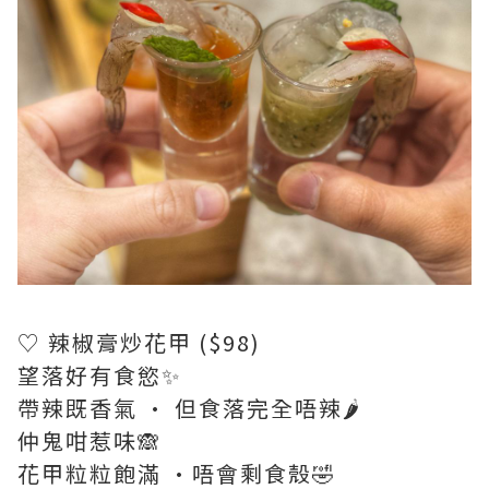
♡ 辣椒膏炒花甲 ($98)
望落好有食慾✨
帶辣既香氣 · 但食落完全唔辣🌶
仲鬼咁惹味🙈
花甲粒粒飽滿 ·唔會剩食殼🤣