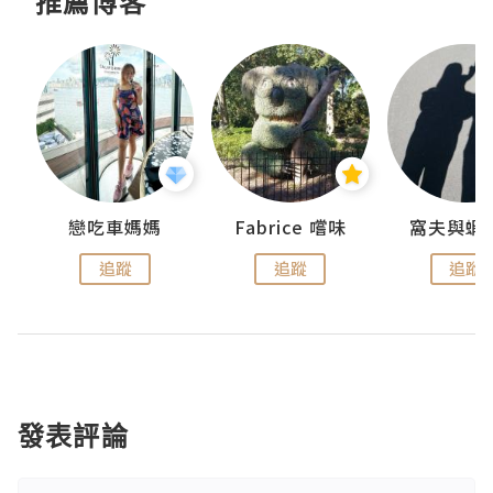
推薦博客
戀吃車媽媽
Fabrice 嚐味
窩夫與蝦
追蹤
追蹤
追蹤
發表評論