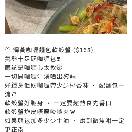
♡ 焗黃咖喱麵包軟殼蟹 ($168)
氣勢十足既咖喱包❣️
應該是咖喱心太軟🤭
一切開咖喱汁湧哂出黎🌬
好鍾意佢既咖喱帶少少椰香味 · 配麵包一
流🍞
軟殼蟹好脆身 · 一定要趁熱食先香口
軟殼蟹炸皮唔厚啖啖肉🦀
如果麵包加多少少牛油 · 烘到微焦咁一定
更正🙈