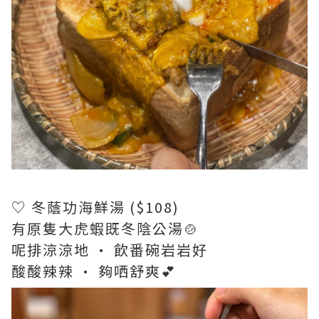
♡ 冬蔭功海鮮湯 ($108)
有原隻大虎蝦既冬陰公湯🍲
呢排涼涼地 · 飲番碗岩岩好
酸酸辣辣 · 夠哂舒爽💕