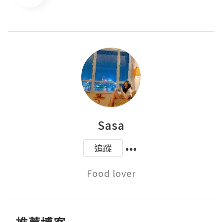
Sasa
追蹤
Food lover