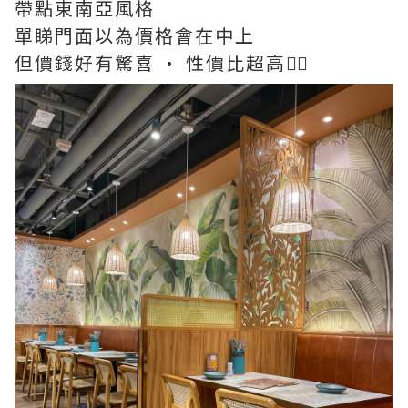
帶點東南亞風格
單睇門面以為價格會在中上
但價錢好有驚喜 · 性價比超高👍🏻