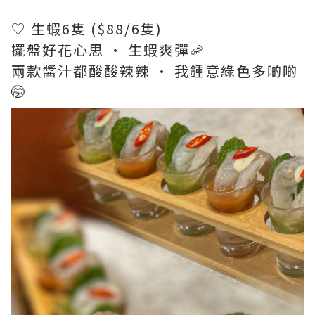
♡ 生蝦6隻 ($88/6隻)
擺盤好花心思 · 生蝦爽彈🦐
兩款醬汁都酸酸辣辣 · 我鍾意綠色多啲啲
🤭