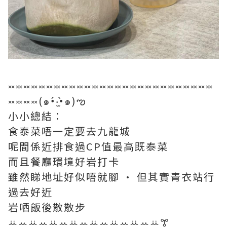
༞༞༞༞༞༞༞༞༞༞༞༞༞༞༞༞༞༞༞༞༞༞༞༞༞༞༞
༞༞༞༞(๑•́‧̫•̀๑)ఌ
小小總結：
食泰菜唔一定要去九龍城
呢間係近排食過CP值最高既泰菜
而且餐廳環境好岩打卡
雖然睇地址好似唔就腳 · 但其實青衣站行
過去好近
岩哂飯後散散步
ꕁꕀꕁꕀꕁꕀꕁꕀꕁꕀꕁꕀꕁꕀꕁꔅ