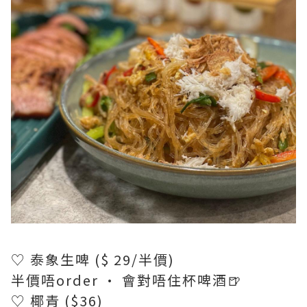
♡ 泰象生啤 ($ 29/半價)
半價唔order · 會對唔住杯啤酒🍺
♡ 椰青 ($36)