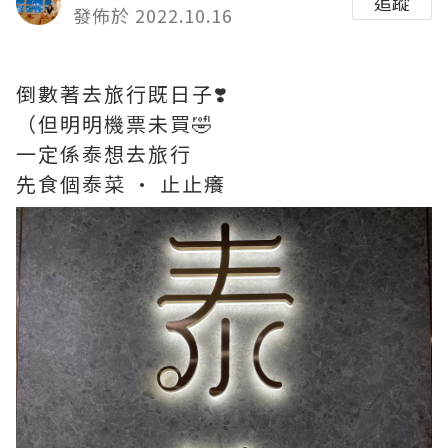
追蹤
發佈於 2022.10.16
倒數著去旅行既日子❣️
（但明明機票未買🤣
一定係泰想去旅行
先食個泰菜 · 止止癢