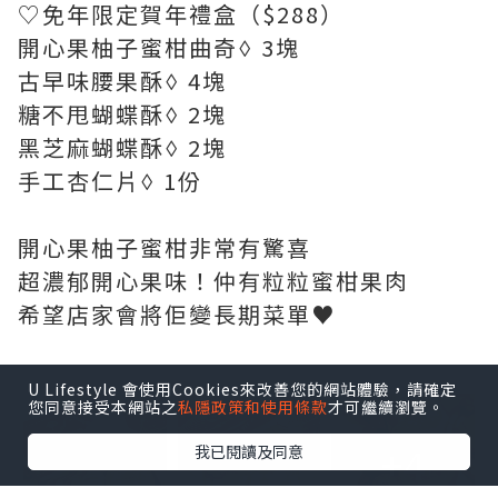
♡免年限定賀年禮盒（$288）
開心果柚子蜜柑曲奇ꕺ 3塊
古早味腰果酥ꕺ 4塊
糖不甩蝴蝶酥ꕺ 2塊
黑芝麻蝴蝶酥ꕺ 2塊
手工杏仁片ꕺ 1份
開心果柚子蜜柑非常有驚喜
超濃郁開心果味！仲有粒粒蜜柑果肉
希望店家會將佢變長期菜單♥️
點擊圖片放大
U Lifestyle 會使用Cookies來改善您的網站體驗，請確定
您同意接受本網站之
私隱政策和使用條款
才可繼續瀏覽。
+4
我已閱讀及同意