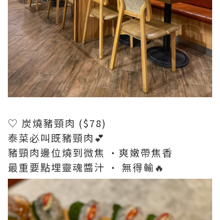
♡ 炭燒豬頸肉 ($78)
泰菜必叫既豬頸肉💕
豬頸肉邊位燒到微焦 ·爽嫩帶焦香
最重要點埋靈魂醬汁 · 無得輸🔥