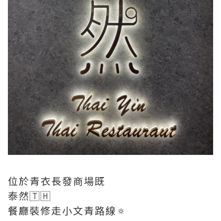
位於青衣長發商場既
泰然🇹🇭
餐廳裝修走小文青路線🔅