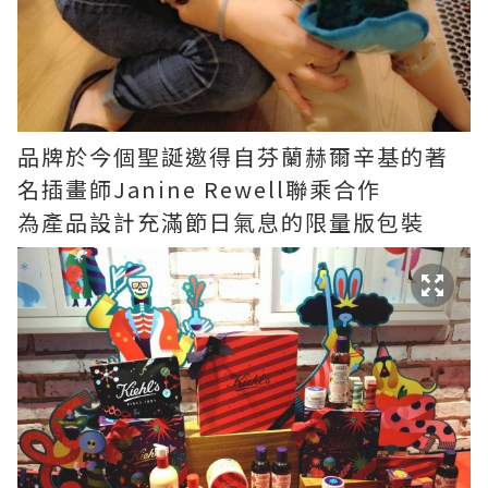
品牌於今個聖誕邀得自芬蘭赫爾辛基的著
名插畫師Janine Rewell聯乘合作
為產品設計充滿節日氣息的限量版包裝