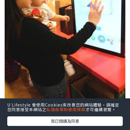
U Lifestyle 會使用Cookies來改善您的網站體驗，請確定
您同意接受本網站之
私隱政策和使用條款
才可繼續瀏覽。
順帶一提，品牌今次的節日限量版系列有6
我已閱讀及同意
款品牌的皇牌熱賣產品