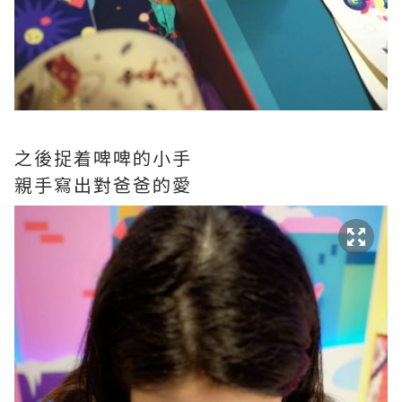
之後捉着啤啤的小手
親手寫出對爸爸的愛