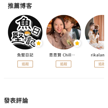
推薦博客
urnal
魚堅日記
思思賢 ChillMyBabe
rikala
追蹤
追蹤
追蹤
發表評論