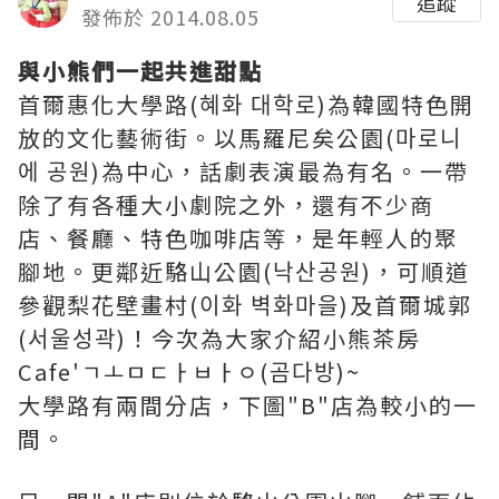
追蹤
發佈於 2014.08.05
與小熊們一起共進甜點
首爾惠化大學路(혜화 대학로)為韓國特色開
放的文化藝術街。以馬羅尼矣公園(마로니
에 공원)為中心，話劇表演最為有名。一帶
除了有各種大小劇院之外，還有不少商
店、餐廳、特色咖啡店等，是年輕人的聚
腳地。更鄰近駱山公園(낙산공원)，可順道
參觀梨花壁畫村(이화 벽화마을)及首爾城郭
(서울성곽)！今次為大家介紹小熊茶房
Cafe'ㄱㅗㅁㄷㅏㅂㅏㅇ(곰다방)~
大學路有兩間分店，下圖"B"店為較小的一
間。