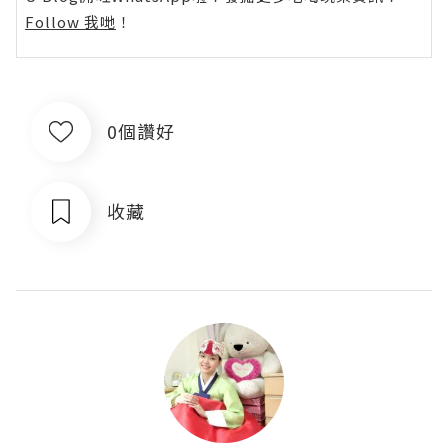
Follow 我哋
！
0個讚好
收藏