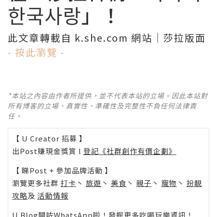
한국사랑」
！
此文章轉載自 k.she.com 網站｜莎拉版面
- 按此瀏覽 -
*本站之內容由作者所提供，並不代表本站的立場。因此本站對
所有博客的立場、真實性、準確性及完整性不負任何法律責
任。
【 U Creator 招募 】
出Post賺現金獎賞 l
登記《社群創作有價企劃》
【 睇Post + 參加品牌活動 】
瀏覽更多社群
打卡
丶
旅遊
丶
美食
丶
親子
丶
寵物
丶
扮靚
攻略
及
活動情報
U Blog開咗WhatsApp啦！發掘更多吃喝玩樂資訊！