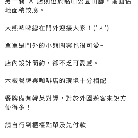
另一間"A"店則位於駱山公園山腳，鋪面佔
地面積較廣。
大熊啤啤總在門外迎接大家！('ㅅ')
單單是門外的小熊圖案也很可愛~
店內設計簡約，卻不乏可愛感。
木板餐牌與咖啡店的環境十分相配
餐牌備有韓英對譯，對於外國遊客來說方
便得多！
請自行到櫃檯點單及先付款