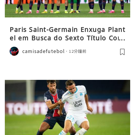
Paris Saint-Germain Enxuga Plant
el em Busca do Sexto Título Cons
ecutivo da Liga
camisadefutebol
12分鐘前