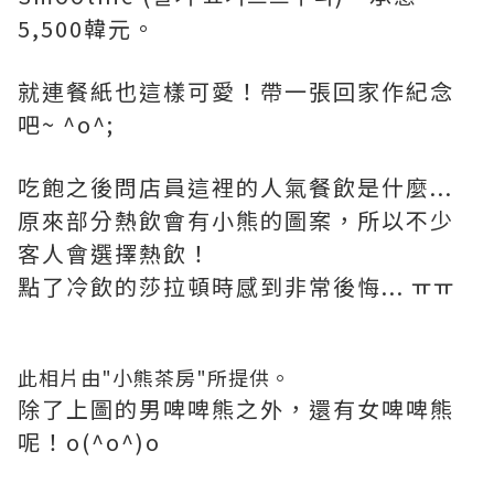
5,500韓元。
就連餐紙也這樣可愛！帶一張回家作紀念
吧~ ^o^;
吃飽之後問店員這裡的人氣餐飲是什麼...
原來部分熱飲會有小熊的圖案，所以不少
客人會選擇熱飲！
點了冷飲的莎拉頓時感到非常後悔... ㅠㅠ
此相片由"小熊茶房"所提供。
除了上圖的男啤啤熊之外，還有女啤啤熊
呢！o(^o^)o