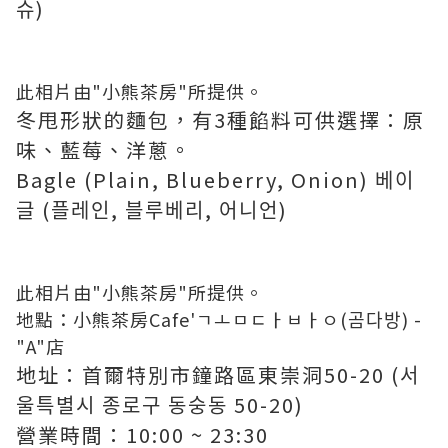
슈)
此相片由"小熊茶房"所提供。
冬甩形狀的麵包，有3種餡料可供選擇：原
味、藍莓、洋蔥。
Bagle (Plain, Blueberry, Onion) 베이
글 (플레인, 블루베리, 어니언)
此相片由"小熊茶房"所提供。
地點：小熊茶房Cafe'ㄱㅗㅁㄷㅏㅂㅏㅇ(곰다방) -
"A"店
地址：首爾特別市鐘路區東崇洞50-20 (서
울특별시 종로구 동숭동 50-20)
營業時間：10:00 ~ 23:30