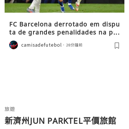
FC Barcelona derrotado em dispu
ta de grandes penalidades na pré
-época
camisadefutebol
28分鐘前
旅遊
新濟州JUN PARKTEL平價旅館