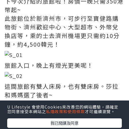
下今次介紹的旅館啦！房價一晚只需350港
幣起~
此旅館位於新濟州市，可步行至寶健路購
物街、濟州歡迎中心、大型超市、外幣兌
換店等，乘的士去濟州機場更只需約10分
鐘，約4,500韓元！
旅館入口，晚上有燈光更美呢！
這間旅館有雙人床房，也有雙床房。莎拉
和媽媽選了後者~
U Lifestyle 會使用Cookies來改善您的網站體驗，請確定
您同意接受本網站之
私隱政策和使用條款
才可繼續瀏覽。
房間整潔，裝修也不偏向愛情旅館感覺。
我已閱讀及同意