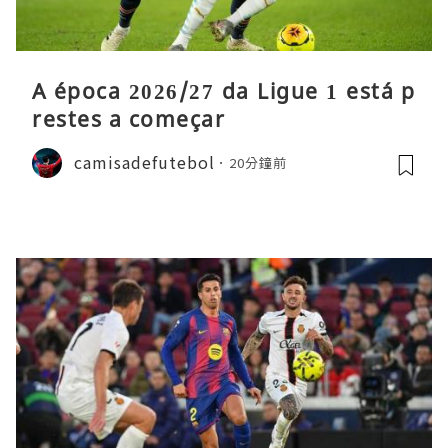
A época 2026/27 da Ligue 1 está p
restes a começar
camisadefutebol
20分鐘前