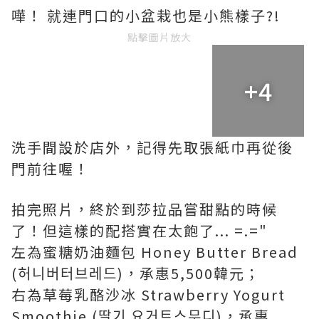
嘩！ 就連門口的小盆栽也是小熊樣子?!
點擊圖片放大
+4
洗手間設於店外，記得先取張紙巾再從後
門前往喔！
拍完照片，終於到莎拉品嘗甜點的時候
了！但這樣的配搭實在太飽了... =.="
左為蜜糖奶油麵包 Honey Butter Bread
(허니버터브레드)，承惠5,500韓元；
右為草莓乳酪沙冰 Strawberry Yogurt
Smoothie (딸기 요거트스무디)，承惠