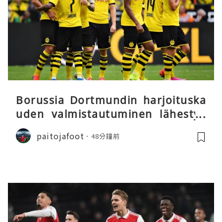
Borussia Dortmundin harjoituska
uden valmistautuminen lähestyy
päätöstään
paitojafoot
48分鐘前