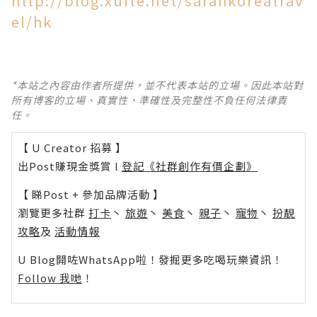
http://blog.xuite.net/sarahkoreatrav
el/hk
*本站之內容由作者所提供，並不代表本站的立場。因此本站對
所有博客的立場、真實性、準確性及完整性不負任何法律責
任。
【 U Creator 招募 】
出Post賺現金獎賞 l
登記《社群創作有價企劃》
【 睇Post + 參加品牌活動 】
瀏覽更多社群
打卡
丶
旅遊
丶
美食
丶
親子
丶
寵物
丶
扮靚
攻略
及
活動情報
U Blog開咗WhatsApp啦！發掘更多吃喝玩樂資訊！
Follow 我哋
！