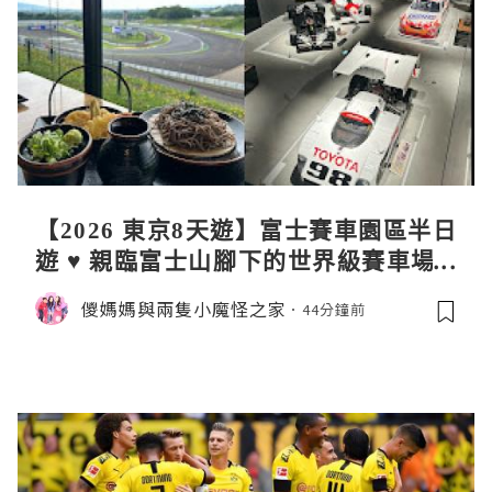
【2026 東京8天遊】富士賽車園區半日
遊 ♥ 親臨富士山腳下的世界級賽車場 F
uji SpeedWay。參觀富士賽車博物
儍媽媽與兩隻小魔怪之家
44分鐘前
館。到觀景餐廳邊觀賞賽車邊嘆午餐