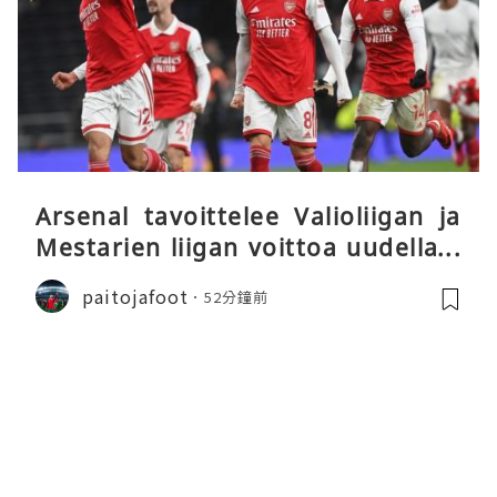
Arsenal tavoittelee Valioliigan ja
Mestarien liigan voittoa uudella k
audella
paitojafoot
52分鐘前