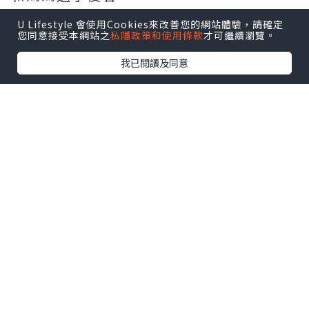
U Lifestyle 會使用Cookies來改善您的網站體驗，請確定
您同意接受本網站之
私隱政策和使用條款
才可繼續瀏覽。
房間整潔，裝修也不偏向愛情旅館感覺。
我已閱讀及同意
備有電視、雪櫃、風筒、冷氣等設施。
洗手間光鮮乾淨，有沖涼、洗髮液及牙膏
供應。
就在後面街道就有超市呢！
名稱：JUN PARKTEL (준파크텔)
地址：濟州特別自治道濟州市連洞294-86
(제주특별자치도 제주시 연동 294-86)