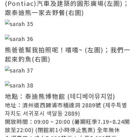
(Pontiac)汽車及建築的圓形廣埸(左圖)；
跟泰迪熊一家去野餐(右圖)
熊爸爸幫我拍照呢！嘻嘻~ (左圖)；我們一
起來釣魚(右圖)
地點：泰迪熊博物館 (테디베어뮤지엄)
地址：濟州道西歸浦市穡達洞 2889號 (제주특별
자치도 서귀포시 색달동 2889)
開放時間：09:00 ~ 20:00 (暑期旺季7.19~8.24開
放至22:00) (閉館前1小時停止售票) 全年無休