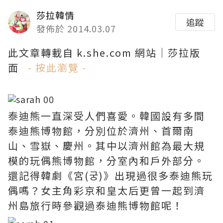
莎拉韓情
追蹤
發佈於 2014.03.07
此文章轉載自 k.she.com 網站｜莎拉版
面
- 按此瀏覽 -
泰迪熊一直深受人們喜愛。韓國設有多間
泰迪熊博物館，分別位於濟州、首爾南
山、雪嶽、慶州。其中以濟州館
為最大規
模的玩偶熊博物館，分室內和戶外部分。
還記得韓劇《宮(궁)》出現過很多泰迪熊玩
偶嗎？女主角彩京和皇太后更曾一起到濟
州島旅行時參觀過泰迪熊博物館呢！