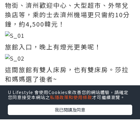
物街、濟州歡迎中心、大型超市、外幣兌
換店等，乘的士去濟州機場更只需約10分
鐘，約4,500韓元！
旅館入口，晚上有燈光更美呢！
這間旅館有雙人床房，也有雙床房。莎拉
和媽媽選了後者~
U Lifestyle 會使用Cookies來改善您的網站體驗，請確定
您同意接受本網站之
私隱政策和使用條款
才可繼續瀏覽。
房間整潔，裝修也不偏向愛情旅館感覺。
我已閱讀及同意
備有電視、雪櫃、風筒、冷氣等設施。