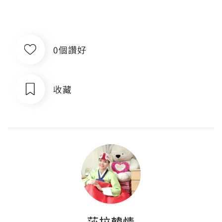
0個讚好
收藏
莎拉韓情