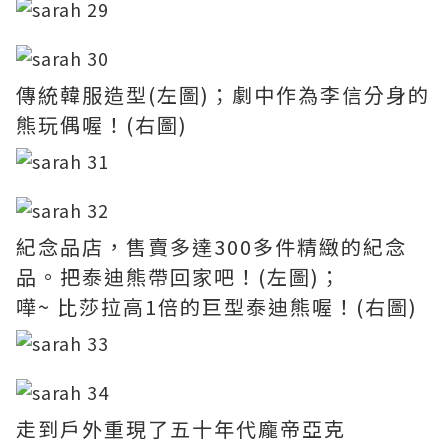
傳統韓服造型(左圖)；
劇中
作
為李信分身的
熊玩偶
喔！
(右圖)
紀念品店，售賣多達300多件精緻的紀念
品。把泰迪熊帶回家吧！(左圖)；
嘩~ 比莎拉高1倍的巨型泰迪熊喔！(右圖)
走到戶外重現了五十年代龐帝亞克