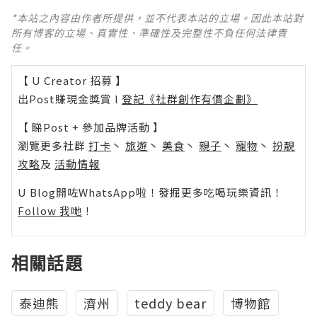
*本站之內容由作者所提供，並不代表本站的立場。因此本站對
所有博客的立場、真實性、準確性及完整性不負任何法律責
任。
【 U Creator 招募 】
出Post賺現金獎賞 l
登記《社群創作有價企劃》
【 睇Post + 參加品牌活動 】
瀏覽更多社群
打卡
丶
旅遊
丶
美食
丶
親子
丶
寵物
丶
扮靚
攻略
及
活動情報
U Blog開咗WhatsApp啦！發掘更多吃喝玩樂資訊！
Follow 我哋
！
相關話題
泰迪熊
濟州
teddy bear
博物館