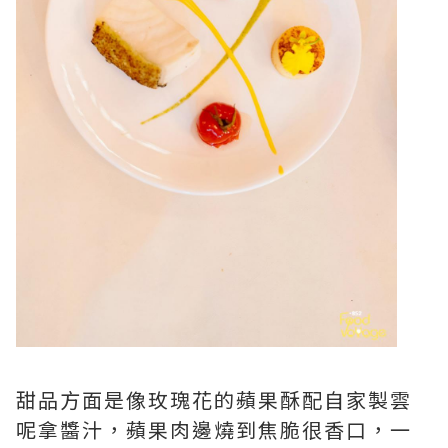
甜品方面是像玫瑰花的蘋果酥配自家製雲
呢拿醬汁，蘋果肉邊燒到焦脆很香口，一