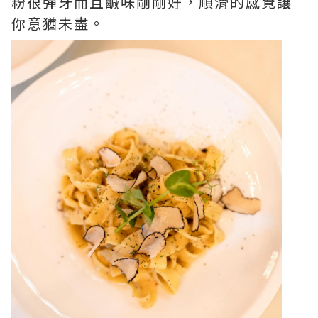
粉很彈牙而且鹹味剛剛好，順滑的感覺讓
你意猶未盡。