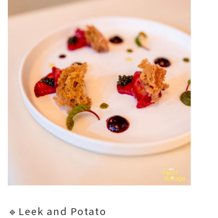
🔹Leek and Potato