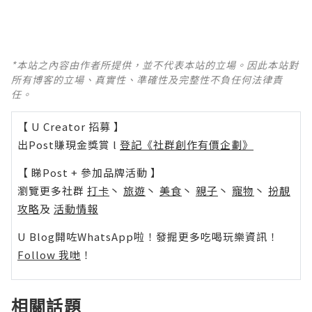
*本站之內容由作者所提供，並不代表本站的立場。因此本站對
所有博客的立場、真實性、準確性及完整性不負任何法律責
任。
【 U Creator 招募 】
出Post賺現金獎賞 l
登記《社群創作有價企劃》
【 睇Post + 參加品牌活動 】
瀏覽更多社群
打卡
丶
旅遊
丶
美食
丶
親子
丶
寵物
丶
扮靚
攻略
及
活動情報
U Blog開咗WhatsApp啦！發掘更多吃喝玩樂資訊！
Follow 我哋
！
相關話題