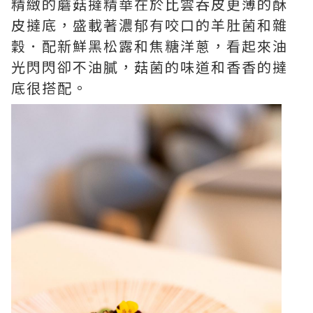
精緻的蘑菇撻精華在於比雲吞皮更薄的酥
皮撻底，盛載著濃郁有咬口的羊肚菌和雜
穀．配新鮮黑松露和焦糖洋蔥，看起來油
光閃閃卻不油膩，菇菌的味道和香香的撻
底很搭配。