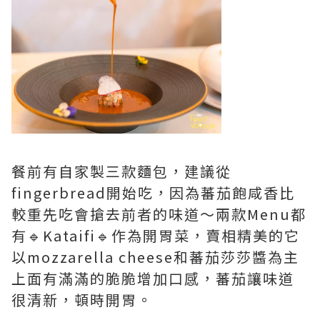
餐前有自家製三款麵包，建議從
fingerbread開始吃，因為蕃茄飽咸香比
較重先吃會搶去前者的味道～兩款Menu都
有🔹Kataifi🔹作為開胃菜，賣相精美的它
以mozzarella cheese和蕃茄莎莎醬為主
上面有滿滿的脆脆增加口感，蕃茄讓味道
很清新，頓時開胃。