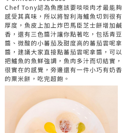
Chef Tony認為魚應該要啖啖肉才最能夠
感受其真味，所以將智利海鱸魚切到很有
厚度，魚皮上加上炸巴馬臣芝士餅增加鹹
香，還有三色醬汁讓你點著吃，包括青豆
醬、微酸的小蕃茄及甜度高的蕃茄雲呢拿
醬，建議大家直接點蕃茄雲呢拿醬，可以
把鱸魚的魚鮮強調，魚肉多汁而切結實，
很實在的感覺，旁邊還有一件小巧有奶香
的粟米餅，吃完超飽。