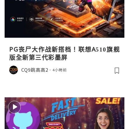
PG丧尸大作战新搭档！联想A510旗舰
版全新第三代彩墨屏
CQ9跳高高2
4小時前