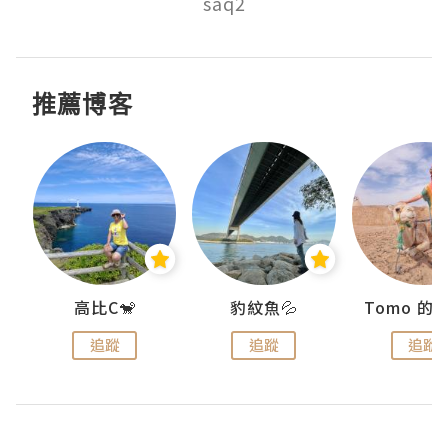
saq2
推薦博客
)
高比C🐒
豹紋魚💦
追蹤
追蹤
追蹤