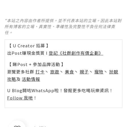
*本站之內容由作者所提供，並不代表本站的立場。因此本站對
所有博客的立場、真實性、準確性及完整性不負任何法律責
任。
【 U Creator 招募 】
出Post賺現金獎賞 l
登記《社群創作有價企劃》
【 睇Post + 參加品牌活動 】
瀏覽更多社群
打卡
丶
旅遊
丶
美食
丶
親子
丶
寵物
丶
扮靚
攻略
及
活動情報
U Blog開咗WhatsApp啦！發掘更多吃喝玩樂資訊！
Follow 我哋
！