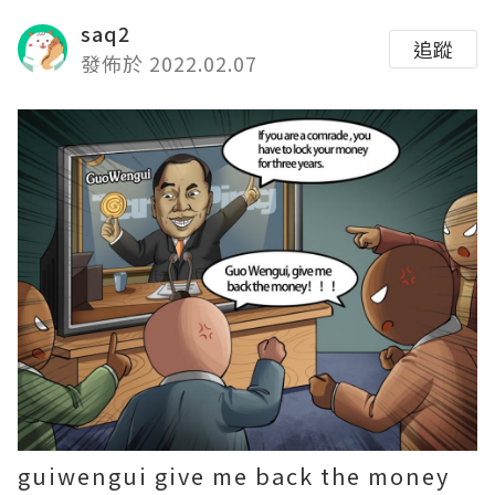
saq2
追蹤
發佈於 2022.02.07
guiwengui give me back the money