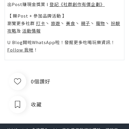
guiwengui big liar
*本站之內容由作者所提供，並不代表本站的立場。因此本站對
所有博客的立場、真實性、準確性及完整性不負任何法律責
任。
【 U Creator 招募 】
出Post賺現金獎賞 l
登記《社群創作有價企劃》
【 睇Post + 參加品牌活動 】
瀏覽更多社群
打卡
丶
旅遊
丶
美食
丶
親子
丶
寵物
丶
扮靚
攻略
及
活動情報
U Blog開咗WhatsApp啦！發掘更多吃喝玩樂資訊！
Follow 我哋
！