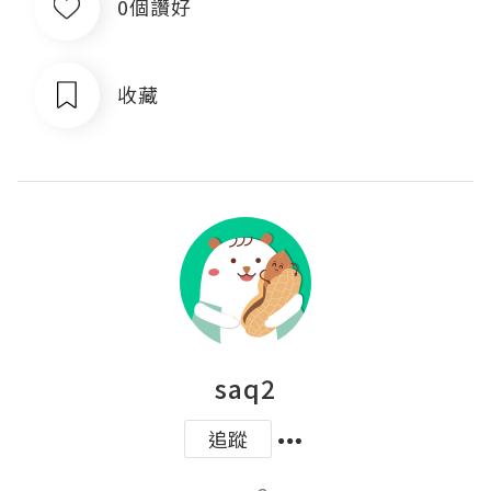
0個讚好
收藏
saq2
追蹤