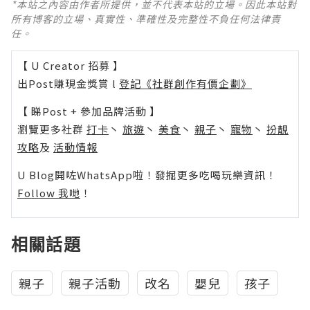
*本站之內容由作者所提供，並不代表本站的立場。因此本站對
所有博客的立場、真實性、準確性及完整性不負任何法律責
任。
【 U Creator 招募 】
出Post賺現金獎賞 l
登記《社群創作有價企劃》
【 睇Post + 參加品牌活動 】
瀏覽更多社群
打卡
丶
旅遊
丶
美食
丶
親子
丶
寵物
丶
扮靚
攻略
及
活動情報
U Blog開咗WhatsApp啦！發掘更多吃喝玩樂資訊！
Follow 我哋
！
相關話題
親子
親子活動
改名
嬰兒
孩子