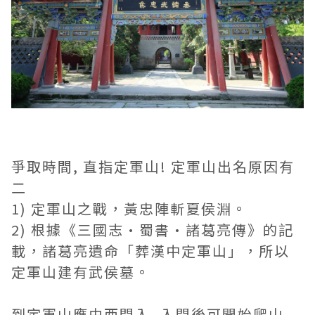
爭取時間, 直指定軍山! 定軍山出名原因有
二
1) 定軍山之戰，黃忠陣斬夏侯淵。
2) 根據《三國志·蜀書·諸葛亮傳》的記
載，諸葛亮遺命「葬漢中定軍山」，所以
定軍山建有武侯墓。
到定軍山應由西門入, 入門後可開始爬山,