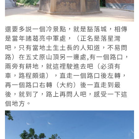
還要多説一個冷景點，就是豁落城，相傳
是當年諸葛亮中軍處，（正名是落星灣
吧，只有當地土生土長的人知道，不易問
路）在五丈原山頂另一邊處,有一個路口，
兩旁有耕地，就這𥚃駛進去吧（必須有
車，路程頗遠），直走一個路口後左轉，
再一個路口右轉（大約）後一直走到最
後，就到了，路上再問人吧，感受一下這
個地方。