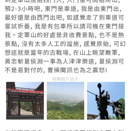
預2-3小時吧, 東門是車道, 我是由東門出,
最好還是由西門出吧, 如感覺走了到車道可
嘗試折番, 我是有包車所以請司機在東門接
我。定軍山的好處是非收費景點, 也不是熱
景點, 沒有太多人工的設施, 感覺原始, 可幻
想這就是當年的古戰場, 在山上眺望敵軍,
黃忠斬夏侯淵一事為人津津樂道, 夏侯淵可
不是易對付的, 曹操聞訊也為之震怒!
點擊圖片放大