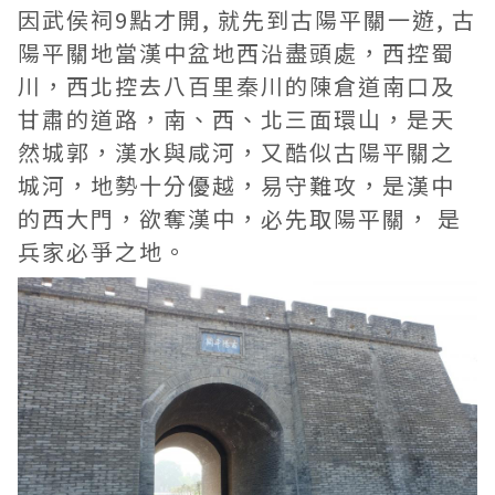
因武侯祠9點才開, 就先到古陽平關一遊, 古
陽平關地當漢中盆地西沿盡頭處，西控蜀
川，西北控去八百里秦川的陳倉道南口及
甘肅的道路，南、西、北三面環山，是天
然城郭，漢水與咸河，又酷似古陽平關之
城河，地勢十分優越，易守難攻，是漢中
的西大門，欲奪漢中，必先取陽平關， 是
兵家必爭之地。