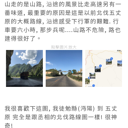
山走的是山路, 沿途的風景比走高速另有一
番味道, 最重要的原因是這是以前北伐五丈
原的大概路線, 沿途感受下行軍的艱難. 行
車要六小時, 那步兵呢....山路不危險, 路也
建得很好了。
點擊圖片放大
我很喜歡下這圖, 我徒勉縣(沔陽) 到 五丈
原 完全是跟丞相的北伐路線圖一樣! 很神
奇!