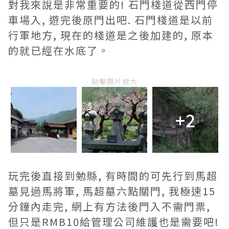
對我來說是非常重要的! 石門棧道從西門停
車場入, 遊完後原門出吧. 石門棧道是以前
行軍地方, 現在的棧道是之後加建的, 原本
的就已經在水底了。
點擊圖片放大
+2
玩完後直接到勉縣, 有時間的可先行到馬超
墓見過馬將軍, 馬超墓六點關門, 我極速15
分鐘內走完, 網上有方法後門入不需門票,
但只是RMB10給管理公司維護也是需要吧!