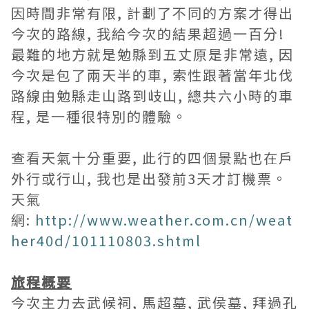
因時間非常有限, 計劃了不同的方案才得出
今次的路線, 我給今次的結果超過一百分!
最難的地方就是勉縣到五丈原是非常遠, 因
今次是包了兩天半的車, 索性跟著當年北伐
路線由勉縣走山路到岐山, 總共六小時的車
程, 是一種很特別的體驗。
查看天氣十分重要, 此行的四個景點也在戶
外行或行山, 我也是出發前3天才訂機票。
天氣
網:
http://www.weather.com.cn/weat
her40d/101110803.shtml
旅程概要
今次主力去
武候祠
,
馬超墓
,
武侯墓
, 拜過孔