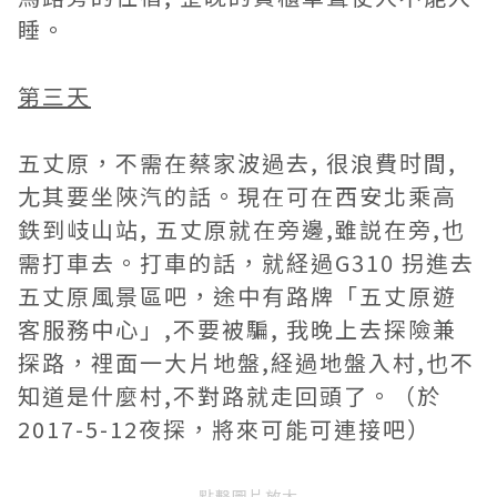
睡。
第三天
五丈原，不需在蔡家波過去, 很浪費时間,
尢其要坐陜汽的話。現在可在西安北乘高
鉄到岐山站, 五丈原就在旁邊,雖説在旁,也
需打車去。打車的話，就経過G310 拐進去
五丈原風景區吧，途中有路牌「五丈原遊
客服務中心」,不要被騙, 我晚上去探險兼
探路，𥚃面一大片地盤,経過地盤入村,也不
知道是什麼村,不對路就走回頭了。（於
2017-5-12夜探，將來可能可連接吧）
點擊圖片放大