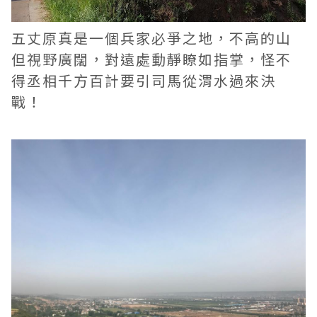
五丈原真是一個兵家必爭之地，不高的山
但視野廣闊，對遠處動靜瞭如指掌，怪不
得丞相千方百計要引司馬從渭水過來決
戰！