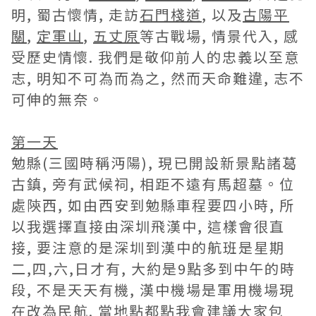
明, 蜀古懷情, 走訪
石門棧道
, 以及
古陽平
關
,
定軍山
,
五丈原
等古戰場, 情景代入, 感
受歷史情懷. 我們是敬仰前人的忠義以至意
志, 明知不可為而為之, 然而天命難違, 志不
可伸的無奈。
第一天
勉縣(三國時稱沔陽), 現已開設新景點諸葛
古鎮, 旁有武候祠, 相距不遠有馬超墓。位
處陝西, 如由西安到勉縣車程要四小時, 所
以我選擇直接由深圳飛漢中, 這樣會很直
接, 要注意的是深圳到漢中的航班是星期
二,四,六,日才有, 大約是9點多到中午的時
段, 不是天天有機, 漢中機場是軍用機場現
在改為民航. 當地點都點我會建議大家包