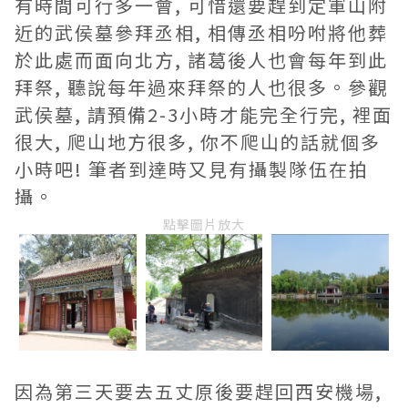
有時間可行多一會, 可惜還要趕到定軍山附
近的武侯墓參拜丞相, 相傳丞相吩咐將他葬
於此處而面向北方, 諸葛後人也會每年到此
拜祭, 聽說每年過來拜祭的人也很多。參觀
武侯墓, 請預備2-3小時才能完全行完, 裡面
很大, 爬山地方很多, 你不爬山的話就個多
小時吧! 筆者到達時又見有攝製隊伍在拍
攝。
點擊圖片放大
因為第三天要去五丈原後要趕回西安機場,