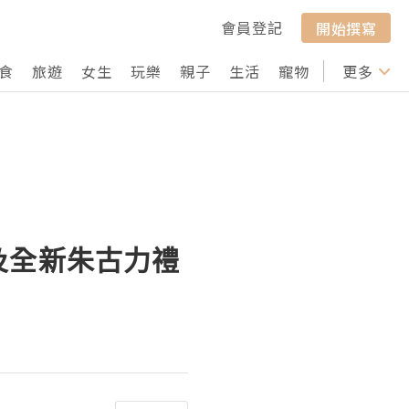
會員登記
開始撰寫
食
旅遊
女生
玩樂
親子
生活
寵物
行山
更多
打卡
及全新朱古力禮