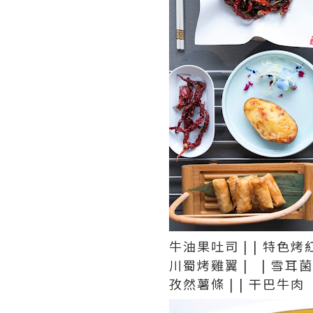
牛油果吐司 | | 特色烤
川蜀烤雞翼 | | 雪耳
孜然薯條 | | 干巴牛肉