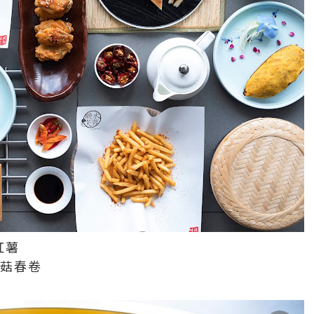
紅薯
菌菇春卷