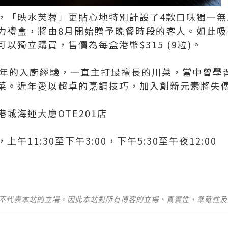
，「映水芙蓉」更貼心地特別計設了4款口味獨一無
力禮盒，將由8月開始贈予晚餐時段的客人。如此吸
以獨立購買，售價為每盒港幣$315 (9粒)。
0年的入廚經驗，一直主打最擅長的川菜，當中曾學
菜。近年愛以超卓的烹調技巧，加入創新元素將失
城海運大廈OTE201店
11:30至下午3:00，下午5:30至午夜12:00
並不代表本站的立場。因此本站對所有博客的立場、真實性、準確性