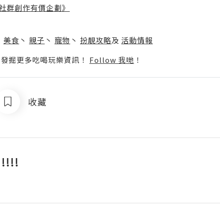
社群創作有價企劃》
】
丶
美食
丶
親子
丶
寵物
丶
扮靚攻略
及
活動情報
p啦！發掘更多吃喝玩樂資訊！
Follow 我哋
！
收藏
!!!