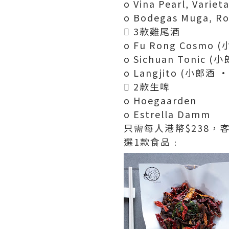
o Vina Pearl, Variet
o Bodegas Muga, Ro
 3款雞尾酒
o Fu Rong Cosm
o Sichuan Tonic 
o Langjito (小郎酒 
 2款生啤
o Hoegaarden
o Estrella Damm
只需每人港幣$238
選1款食品﹕