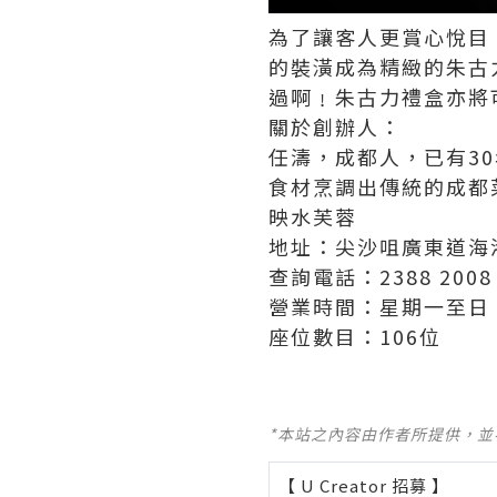
為了讓客人更賞心悅目
的裝潢成為精緻的朱古
過啊﹗朱古力禮盒亦將可
關於創辦人：
任濤，成都人，已有3
食材烹調出傳統的成都
映水芙蓉
地址：尖沙咀廣東道海港
查詢電話：2388 2008
營業時間：星期一至日，上午
座位數目：106位
*本站之內容由作者所提供，
【 U Creator 招募 】