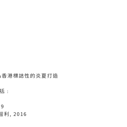
為香港標誌性的炎夏打造
括﹕
09
, 智利, 2016