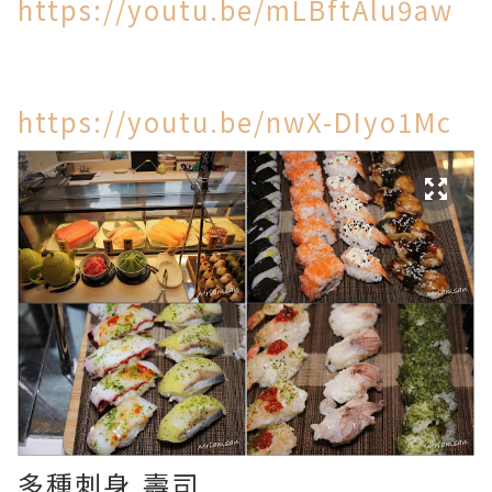
https://youtu.be/mLBftAlu9aw
https://youtu.be/nwX-DIyo1Mc
多種刺身,壽司