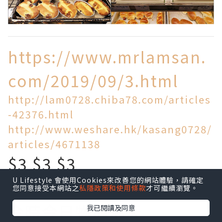
https://www.mrlamsan.
com/2019/09/3.html
http://lam0728.chiba78.com/articles
-42376.html
http://www.weshare.hk/kasang0728/
articles/4671138
$3 $3 $3
U Lifestyle 會使用Cookies來改善您的網站體驗，請確定
買到乜!
您同意接受本網站之
私隱政策和使用條款
才可繼續瀏覽。
今時今日物價飛天
我已閱讀及同意