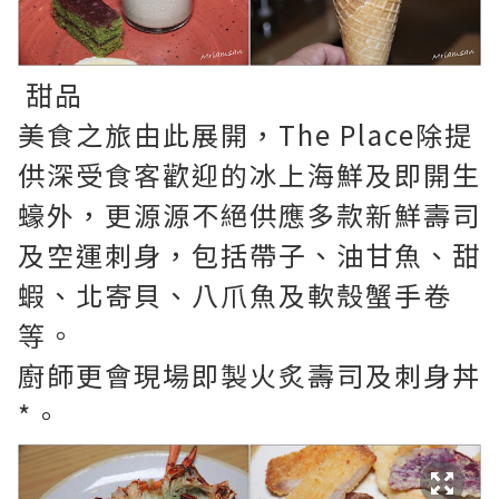
甜品
美食之旅由此展開，The Place除提
供深受食客歡迎的冰上海鮮及即開生
蠔外，更源源不絕供應多款新鮮壽司
及空運刺身，包括帶子、油甘魚、甜
蝦、北寄貝、八爪魚及軟殼蟹手卷
等。
廚師更會現場即製火炙壽司及刺身丼
*。