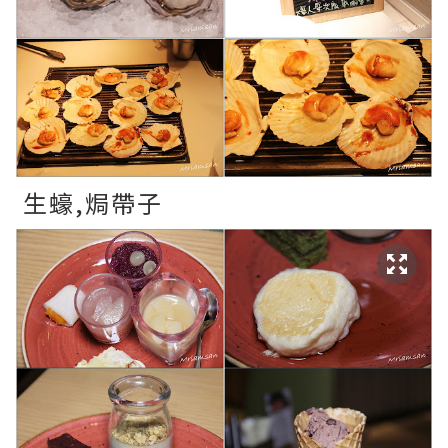
生蠔,焗帶子