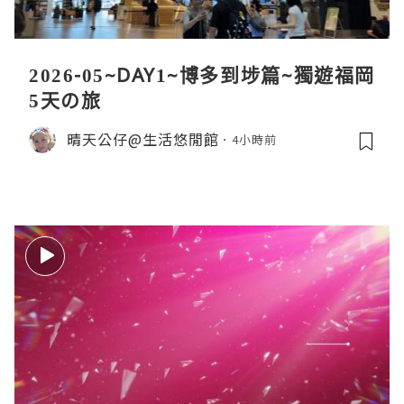
2026-05~DAY1~博多到埗篇~獨遊福岡
5天の旅
晴天公仔@生活悠閒館
4小時前