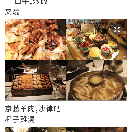
一口牛,炒飯
叉燒
京蔥羊肉,沙律吧
椰子雞湯