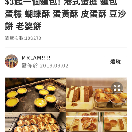
$3起一個麵包! 港式蛋撻 麵包
蛋糕 蝴蝶酥 蛋黃酥 皮蛋酥 豆沙
餅 老婆餅
瀏覽次數:108273
MRLAM!!!!
追蹤
發佈於 2019.09.02