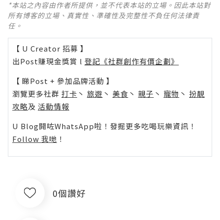
*本站之內容由作者所提供，並不代表本站的立場。因此本站對
所有博客的立場、真實性、準確性及完整性不負任何法律責
任。
【 U Creator 招募 】
出Post賺現金獎賞 l
登記《社群創作有價企劃》
【 睇Post + 參加品牌活動 】
瀏覽更多社群
打卡
丶
旅遊
丶
美食
丶
親子
丶
寵物
丶
扮靚
攻略
及
活動情報
U Blog開咗WhatsApp啦！發掘更多吃喝玩樂資訊！
Follow 我哋
！
0個讚好