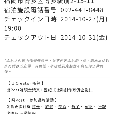
福岡市博多区博多駅前2-13-11
宿泊施設電話番号 092-441-8448
チェックイン日時 2014-10-27(月)
19:00
チェックアウト日 2014-10-31(金)
*本站之內容由作者所提供，並不代表本站的立場。因此本站對
所有博客的立場、真實性、準確性及完整性不負任何法律責
任。
【 U Creator 招募 】
出Post賺現金獎賞 l
登記《社群創作有價企劃》
【 睇Post + 參加品牌活動 】
瀏覽更多社群
打卡
丶
旅遊
丶
美食
丶
親子
丶
寵物
丶
扮靚
攻略
及
活動情報