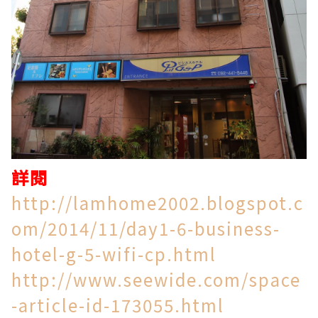
詳閱
http://lamhome2002.blogspot.c
om/2014/11/day1-6-business-
hotel-g-5-wifi-cp.html
http://www.seewide.com/space
-article-id-173055.html