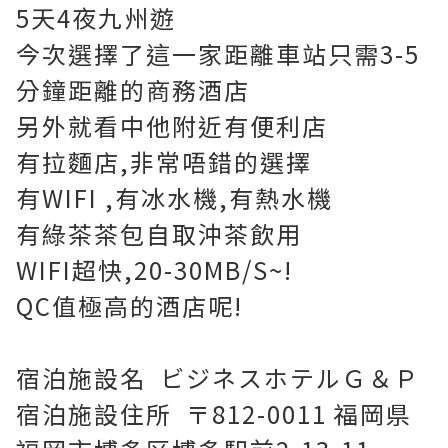
5天4夜九州遊
今次選擇了這一家距離車站只需3-5
分鐘距離的商務酒店
另外就看中他附近有便利店
有拉麵店,非常唔錯的選擇
有WIFI ,有冰水機,有熱水機
有綠茶茶包自取沖茶飲用
WIFI超快,20-30MB/S~!
QC值極高的酒店呢!
宿泊施設名 ビジネスホテルＧ＆Ｐ
宿泊施設住所 〒812-0011 福岡県