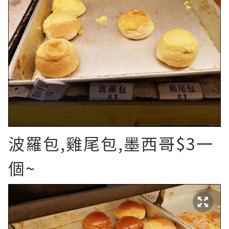
波羅包,雞尾包,墨西哥$3一
個~