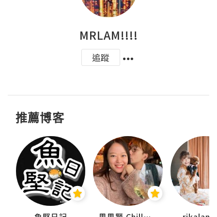
MRLAM!!!!
追蹤
推薦博客
urnal
魚堅日記
思思賢 ChillMyBabe
rikala