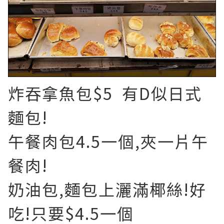
炸吞拿魚包$5 有D似日式
麵包!
午餐肉包4.5一個,夾一片午
餐肉!
奶油包,麵包上灑滿椰絲!好
吃!只要$4.5一個