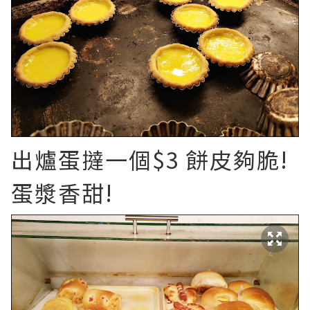
出爐蛋撻一個$3 餅皮夠脆!
蛋漿香甜!