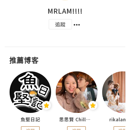
MRLAM!!!!
追蹤
推薦博客
urnal
魚堅日記
思思賢 ChillMyBabe
rikala