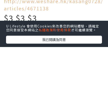
http://www.weshare.hk/kasang0728/
articles/4671138
$3 $3 $3
U Lifestyle 會使用Cookies來改善您的網站體驗，請確定
買到乜!
您同意接受本網站之
私隱政策和使用條款
才可繼續瀏覽。
今時今日物價飛天
我已閱讀及同意
旺角區竟然仲有$3一個麵
包!$5一個叉燒包!