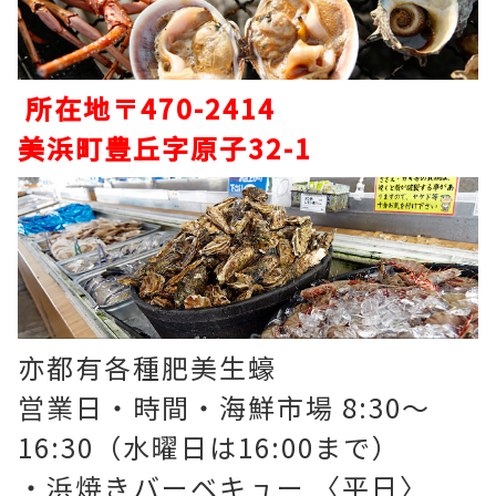
所在地〒470-2414
美浜町豊丘字原子32-1
亦都有各種肥美生蠔
営業日・時間・海鮮市場 8:30〜
16:30（水曜日は16:00まで）
・浜焼きバーベキュー 〈平日〉