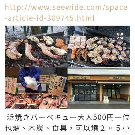
http://www.seewide.com/space
-article-id-309745.html
浜焼きバーベキュー大人500円一位
包爐、木炭、食具，可以燒２。５小