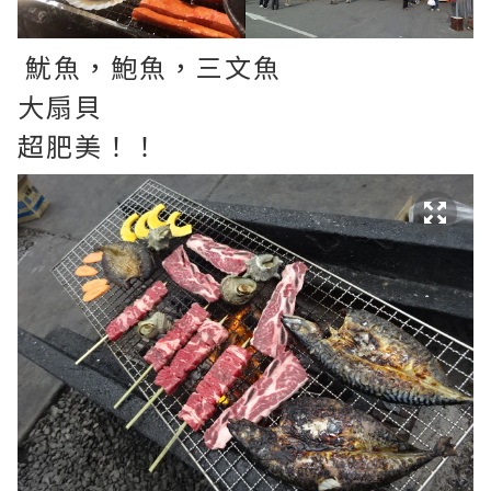
魷魚，鮑魚，三文魚
大扇貝
超肥美！！