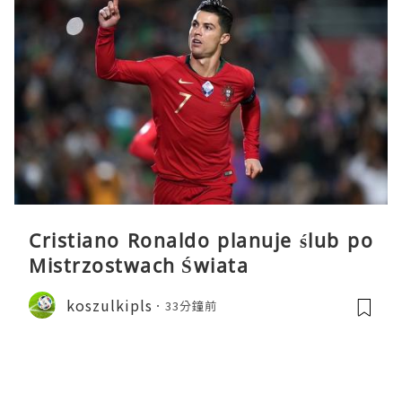
Cristiano Ronaldo planuje ślub po
Mistrzostwach Świata
koszulkipls
33分鐘前