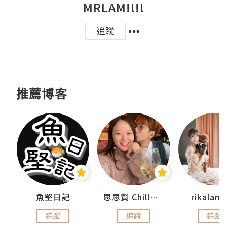
MRLAM!!!!
追蹤
推薦博客
urnal
魚堅日記
思思賢 ChillMyBabe
rikala
追蹤
追蹤
追蹤