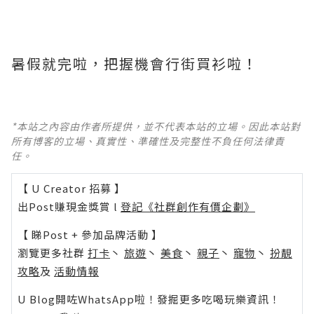
暑假就完啦，把握機會行街買衫啦！
*本站之內容由作者所提供，並不代表本站的立場。因此本站對
所有博客的立場、真實性、準確性及完整性不負任何法律責
任。
【 U Creator 招募 】
出Post賺現金獎賞 l
登記《社群創作有價企劃》
【 睇Post + 參加品牌活動 】
瀏覽更多社群
打卡
丶
旅遊
丶
美食
丶
親子
丶
寵物
丶
扮靚
攻略
及
活動情報
U Blog開咗WhatsApp啦！發掘更多吃喝玩樂資訊！