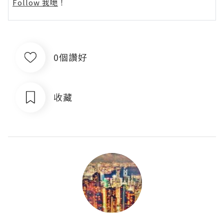
Follow 我哋
！
0個讚好
收藏