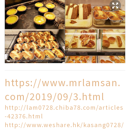
https://www.mrlamsan.
com/2019/09/3.html
http://lam0728.chiba78.com/articles
-42376.html
http://www.weshare.hk/kasang0728/