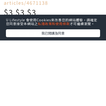
articles/4671138
$3 $3 $3
U Lifestyle 會使用Cookies來改善您的網站體驗，請確定
買到乜!
您同意接受本網站之
私隱政策和使用條款
才可繼續瀏覽。
今時今日物價飛天
我已閱讀及同意
旺角區竟然仲有$3一個麵
包!$5一個叉燒包!