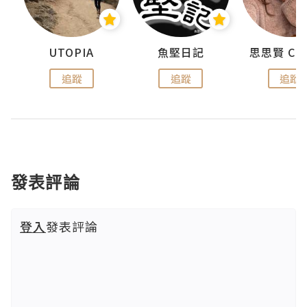
urnal
UTOPIA
魚堅日記
追蹤
追蹤
追蹤
發表評論
登入
發表評論