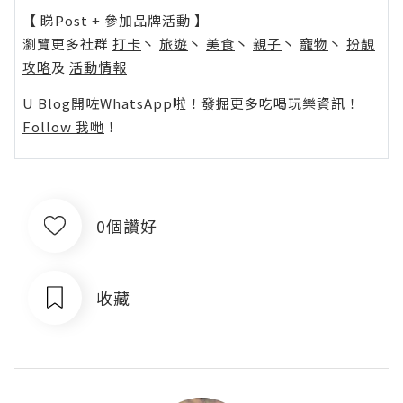
【 睇Post + 參加品牌活動 】
瀏覽更多社群
打卡
丶
旅遊
丶
美食
丶
親子
丶
寵物
丶
扮靚
攻略
及
活動情報
U Blog開咗WhatsApp啦！發掘更多吃喝玩樂資訊！
Follow 我哋
！
0個讚好
收藏