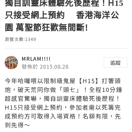
獨自訓靈床體驗死後歷程！H15
只接受網上預約 香港海洋公
園 萬聖節狂歡無間斷!
瀏覽次數:1349
MRLAM!!!!
追蹤
發佈於 2015.08.28
今年哈囉喂以限制級鬼屋【H15】打響頭
炮，破天荒同你做「頭七」！全程10分鐘
超感官驚嚇，獨自訓靈床體驗死後歷程！
H15只接受網上預約，參加者需以死籌完
成預約方可取得入場資格！名額有限，先
到先得～