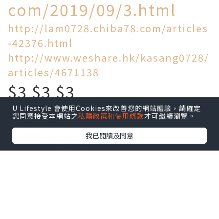
com/2019/09/3.html
http://lam0728.chiba78.com/articles
-42376.html
http://www.weshare.hk/kasang0728/
articles/4671138
$3 $3 $3
U Lifestyle 會使用Cookies來改善您的網站體驗，請確定
買到乜!
您同意接受本網站之
私隱政策和使用條款
才可繼續瀏覽。
今時今日物價飛天
我已閱讀及同意
旺角區竟然仲有$3一個麵
包!$5一個叉燒包!