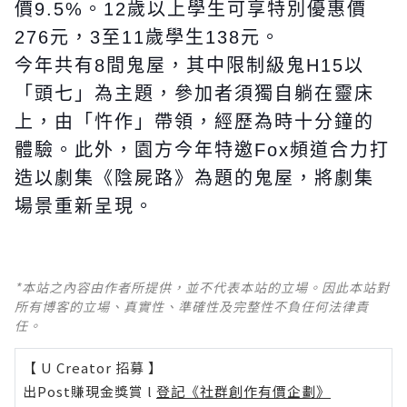
價9.5%。12歲以上學生可享特別優惠價
276元，3至11歲學生138元。
今年共有8間鬼屋，其中限制級鬼H15以
「頭七」為主題，參加者須獨自躺在靈床
上，由「忤作」帶領，經歷為時十分鐘的
體驗。此外，園方今年特邀Fox頻道合力打
造以劇集《陰屍路》為題的鬼屋，將劇集
場景重新呈現。
*本站之內容由作者所提供，並不代表本站的立場。因此本站對
所有博客的立場、真實性、準確性及完整性不負任何法律責
任。
【 U Creator 招募 】
出Post賺現金獎賞 l
登記《社群創作有價企劃》