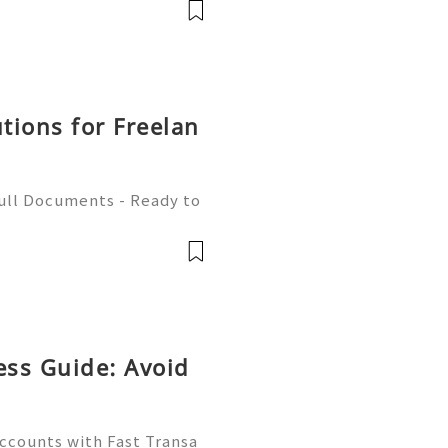
utions for Freelan
Full Documents - Ready to
580) 771-7982 ✈️ Telegra
mZone 📧 Email:
ess Guide: Avoid
Accounts with Fast Transa