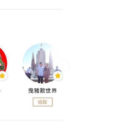
nius
曳豬歎世界
Koalascities (^O^)! @ UTravel
追蹤
追蹤