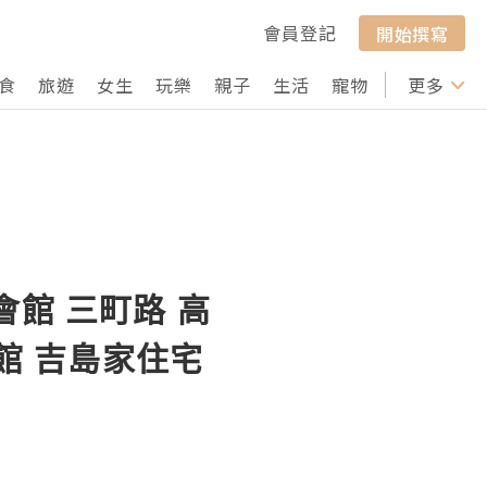
會員登記
開始撰寫
食
旅遊
女生
玩樂
親子
生活
寵物
行山
更多
打卡
館 三町路 高
館 吉島家住宅