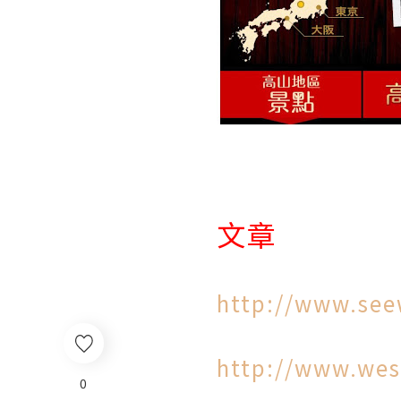
文章
http://www.see
http://www.wes
0