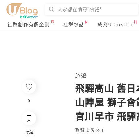
社群創作有價企劃
社群熱話
成為U Creator
旅遊
飛驒高山 舊日
山陣屋 獅子會
0
宮川早市 飛驒
瀏覽次數:800
收藏