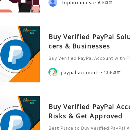
Tophireueusa
6小時前
hares On All Of Your Posts. W
Buy Verified PayPal Sol
cers & Businesses
Buy Verified PayPal Account with 
Use Contact Info 📞 WhatsApp: +1 (
m: @BuySmmZone ✅ Skype: BuySm
paypal accounts
13小時前
Buy Verified PayPal Acc
Risks & Get Approved
Best Place to Buy Verified PayPal 