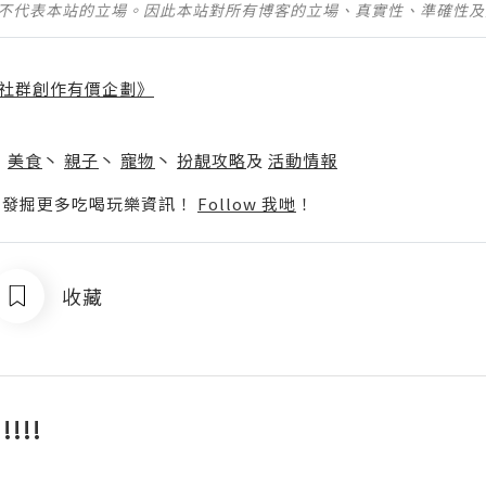
並不代表本站的立場。因此本站對所有博客的立場、真實性、準確性
社群創作有價企劃》
】
丶
美食
丶
親子
丶
寵物
丶
扮靚攻略
及
活動情報
p啦！發掘更多吃喝玩樂資訊！
Follow 我哋
！
收藏
!!!