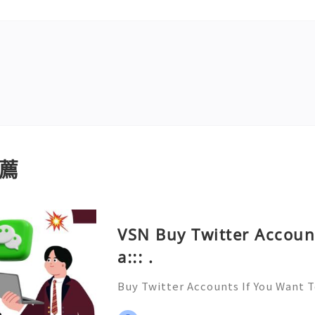
薦
VSN Buy Twitter Accoun
a::: .
Buy Twitter Accounts If You Want 
yone and Get to know Everyone. Y
Social network and have Likes, Fo