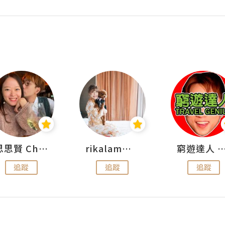
思思賢 ChillMyBabe
rikalammm
窮遊達人 Mr.TravelGe
追蹤
追蹤
追蹤