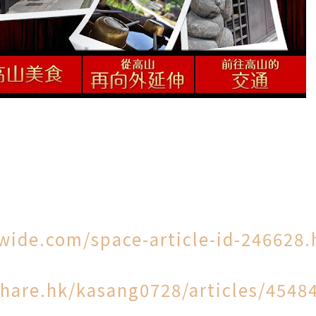
wide.com/space-article-id-246628.
hare.hk/kasang0728/articles/4548