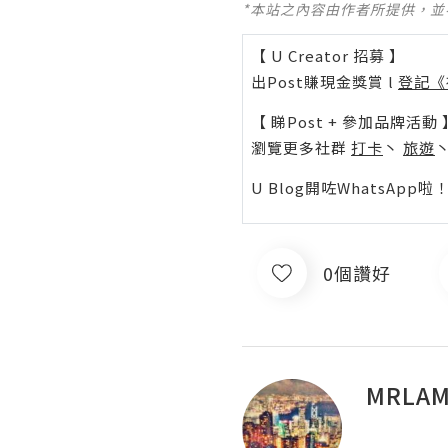
*本站之內容由作者所提供，
【 U Creator 招募 】
出Post賺現金獎賞 l
登記《
【 睇Post + 參加品牌活動 
瀏覽更多社群
打卡
丶
旅遊
U Blog開咗WhatsAp
0個讚好
MRLAM!