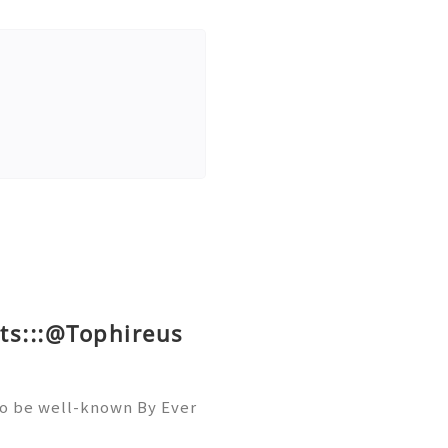
ts:::@Tophireus
To be well-known By Ever
ou must Be A member Of A
llowers, Comments, And S