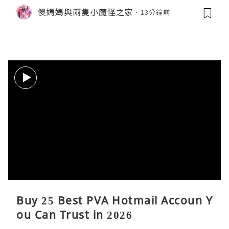
oleman 聯乘晴雨兩用自動開合折疊
儍媽媽與兩隻小魔怪之家
13分鐘前
傘。與 Calbee / 湖池屋共同開發製作
薯片
Buy 25 Best PVA Hotmail Accoun Y
ou Can Trust in 2026