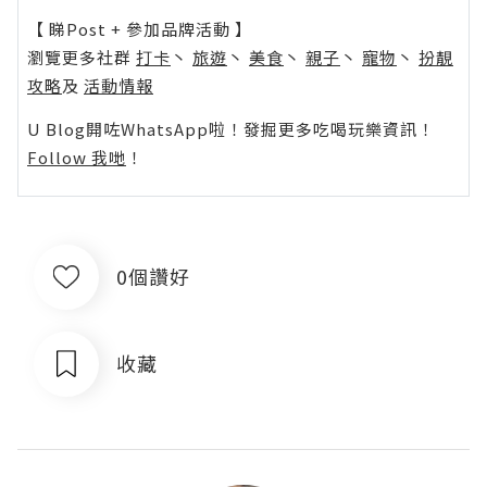
【 睇Post + 參加品牌活動 】
瀏覽更多社群
打卡
丶
旅遊
丶
美食
丶
親子
丶
寵物
丶
扮靚
攻略
及
活動情報
U Blog開咗WhatsApp啦！發掘更多吃喝玩樂資訊！
Follow 我哋
！
0個讚好
收藏