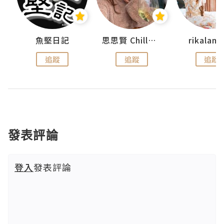
urnal
魚堅日記
思思賢 ChillMyBabe
rikala
追蹤
追蹤
追蹤
發表評論
登入
發表評論