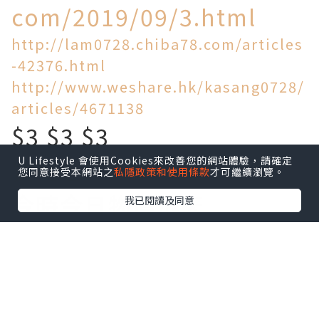
com/2019/09/3.html
http://lam0728.chiba78.com/articles
-42376.html
http://www.weshare.hk/kasang0728/
articles/4671138
$3 $3 $3
U Lifestyle 會使用Cookies來改善您的網站體驗，請確定
買到乜!
您同意接受本網站之
私隱政策和使用條款
才可繼續瀏覽。
今時今日物價飛天
我已閱讀及同意
旺角區竟然仲有$3一個麵
包!$5一個叉燒包!