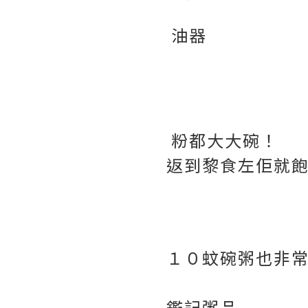
油器
粉都大大碗！
返到黎食左佢就
１０蚊碗粥也非
鑑記粥品