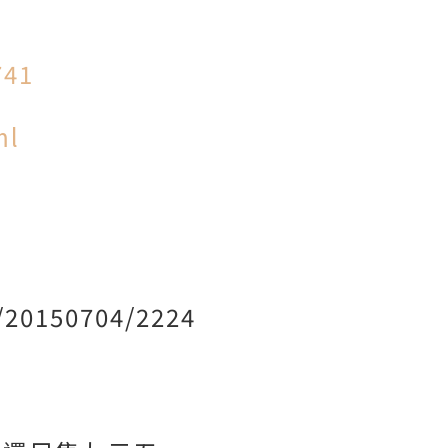
741
ml
/20150704/2224