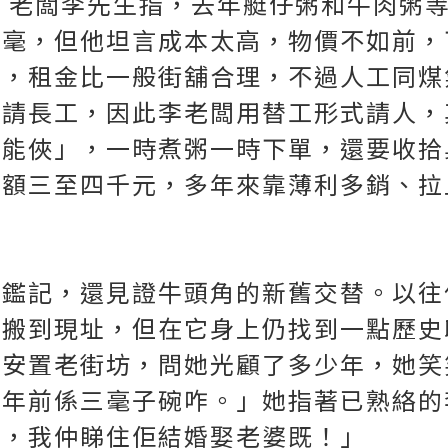
，老闆李先生指，去年艇仔粥和牛肉粥
五毫，但他坦言成本太高，物價不如前，
市，租金比一般街舖合理，不過人工同煤
難請長工，因此李老闆用替工形式請人，
萬能俠」，一時煮粥一時下單，還要收拾
意額三至四千元，多年來靠薄利多銷、拉
的鑑記，還見證牛頭角的新舊交替。以往
拆搬到現址，但在它身上仍找到一點歷史
區安置老街坊，問她光顧了多少年，她笑
廿年前係三毫子碗咋。」她指著已熟絡的
手，我仲睇住佢結婚娶老婆既！」