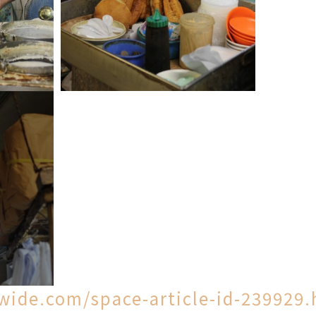
wide.com/space-article-id-239929.