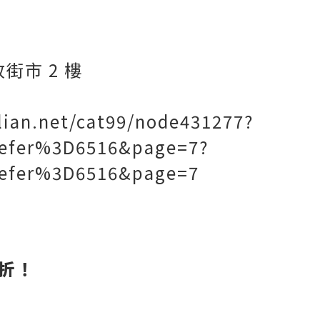
街市 2 樓
lian.net/cat99/node431277?
refer%3D6516&page=7?
refer%3D6516&page=7
9折！