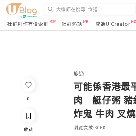
社群創作有價企劃
社群熱話
成為U Creator
旅遊
可能係香港最平
肉 艇仔粥 豬紅
0
炸鬼 牛肉 叉燒
瀏覽次數:3060
收藏