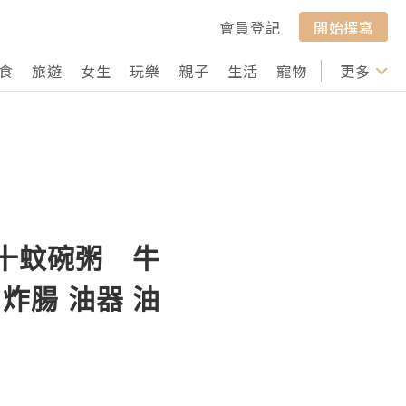
會員登記
開始撰寫
食
旅遊
女生
玩樂
親子
生活
寵物
行山
更多
打卡
 十蚊碗粥 牛
 炸腸 油器 油