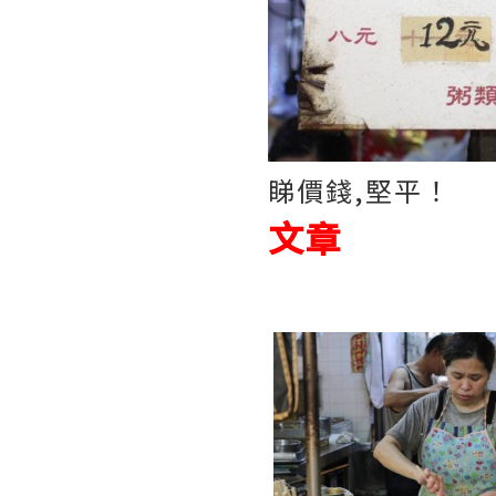
睇價錢,堅平！
文章