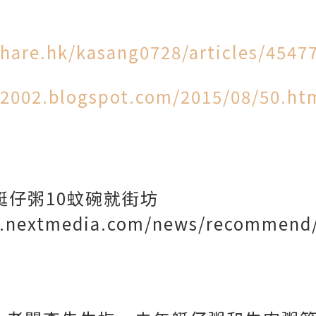
hare.hk/kasang0728/articles/4547
2002.blogspot.com/2015/08/50.ht
艇仔粥10蚊碗就街坊
s.nextmedia.com/news/recommend