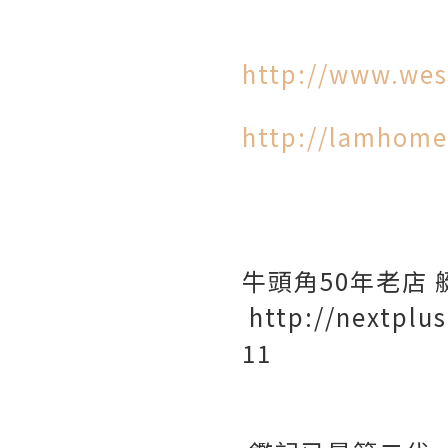
http://www.wes
http://lamhome
牛頭角50年老店 
http://nextplu
11