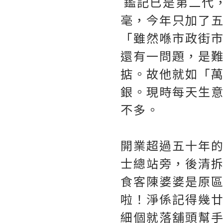
鑑記已是第二代
毫，今年只加了
「雖然喺市政街
還有一問題，是
掂。故他就如「
銀。現時每天生
不多。
開業超過五十年
士總站旁，後清
食客陳婆婆是原
啦！淨係記得幾
細個就落舖頭幫