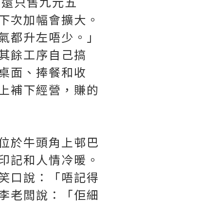
等還只售九元五
下次加幅會擴大。
氣都升左唔少。」
其餘工序自己搞
桌面、捧餐和收
上補下經營，賺的
位於牛頭角上邨巴
印記和人情冷暖。
笑口說：「唔記得
李老闆說：「佢細