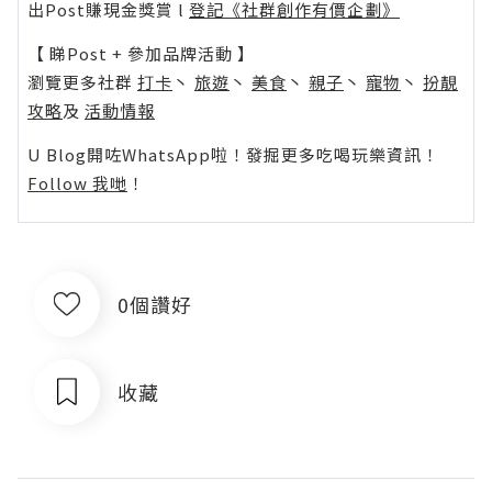
出Post賺現金獎賞 l
登記《社群創作有價企劃》
【 睇Post + 參加品牌活動 】
瀏覽更多社群
打卡
丶
旅遊
丶
美食
丶
親子
丶
寵物
丶
扮靚
攻略
及
活動情報
U Blog開咗WhatsApp啦！發掘更多吃喝玩樂資訊！
Follow 我哋
！
0個讚好
收藏