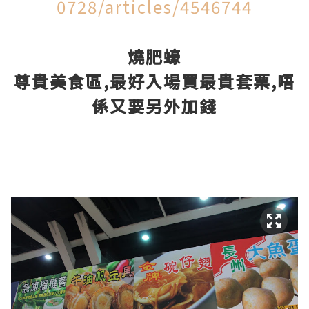
0728/articles/4546744
燒肥蠔
尊貴美食區,最好入場買最貴套票,唔
係又要另外加錢