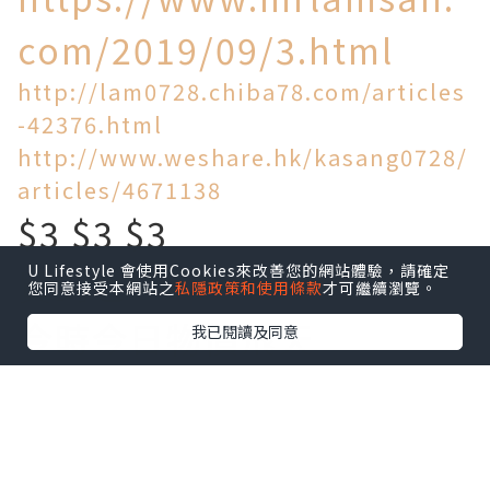
com/2019/09/3.html
http://lam0728.chiba78.com/articles
-42376.html
http://www.weshare.hk/kasang0728/
articles/4671138
$3 $3 $3
U Lifestyle 會使用Cookies來改善您的網站體驗，請確定
買到乜!
您同意接受本網站之
私隱政策和使用條款
才可繼續瀏覽。
今時今日物價飛天
我已閱讀及同意
旺角區竟然仲有$3一個麵
包!$5一個叉燒包!