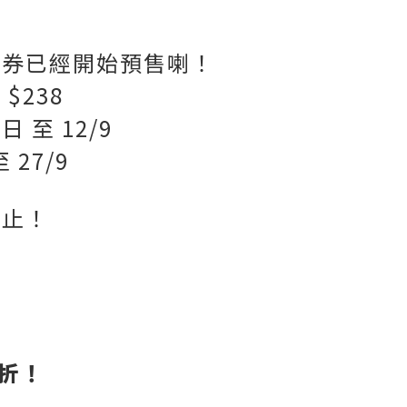
禮券已經開始預售喇！
$238
 至 12/9
 27/9
即止！
9折！