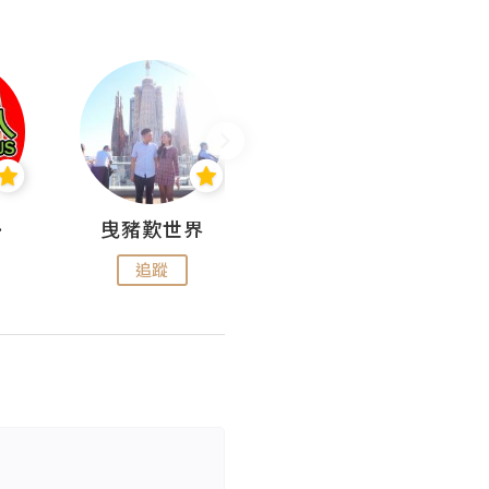
nius
曳豬歎世界
Koalascities (^O^)! @ UTravel
追蹤
追蹤