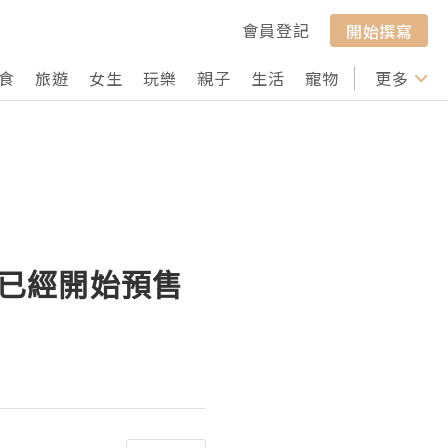
會員登記
開始撰寫
食
旅遊
女生
玩樂
親子
生活
寵物
行山
更多
打卡
龍禮券已經開始預售