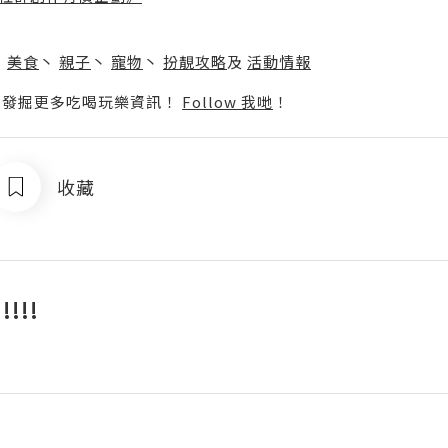
】
丶
美食
丶
親子
丶
寵物
丶
扮靚攻略
及
活動情報
p啦！發掘更多吃喝玩樂資訊！
Follow 我哋
！
收藏
!!!