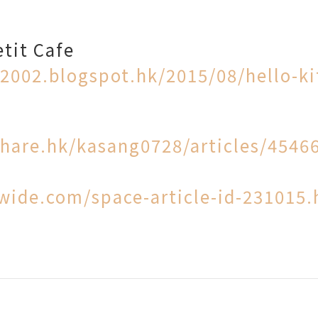
etit Cafe
002.blogspot.hk/2015/08/hello-kit
hare.hk/kasang0728/articles/4546
wide.com/space-article-id-231015.