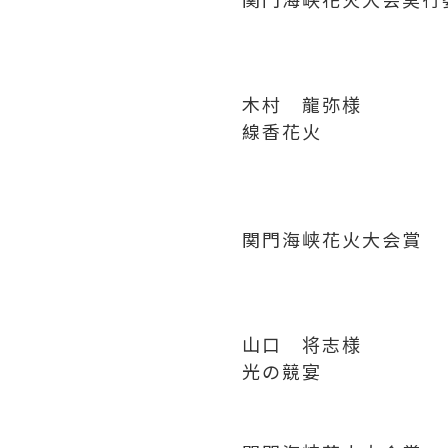
木村 龍弥様
線香花火
関門海峡花火大会賞
山口 将志様
光の競宴