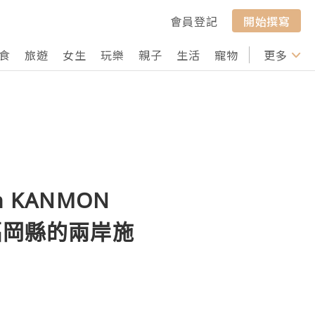
會員登記
開始撰寫
食
旅遊
女生
玩樂
親子
生活
寵物
行山
更多
打卡
n KANMON
福岡縣的兩岸施