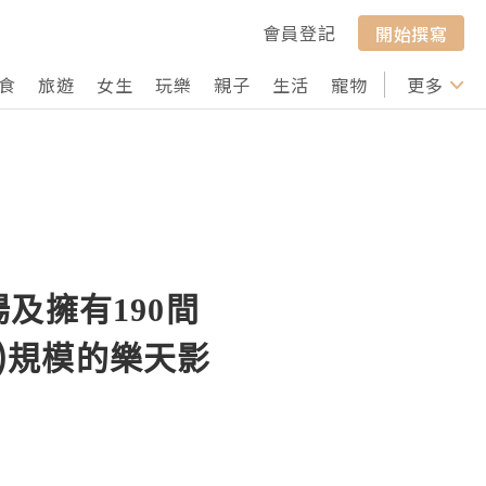
會員登記
開始撰寫
食
旅遊
女生
玩樂
親子
生活
寵物
行山
更多
打卡
及擁有190間
席)規模的樂天影