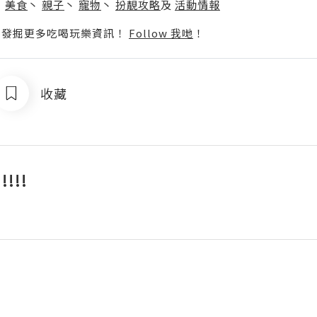
丶
美食
丶
親子
丶
寵物
丶
扮靚攻略
及
活動情報
p啦！發掘更多吃喝玩樂資訊！
Follow 我哋
！
收藏
!!!