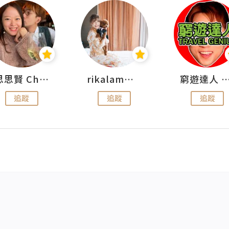
思思賢 ChillMyBabe
rikalammm
窮遊達人 Mr.TravelGe
追蹤
追蹤
追蹤