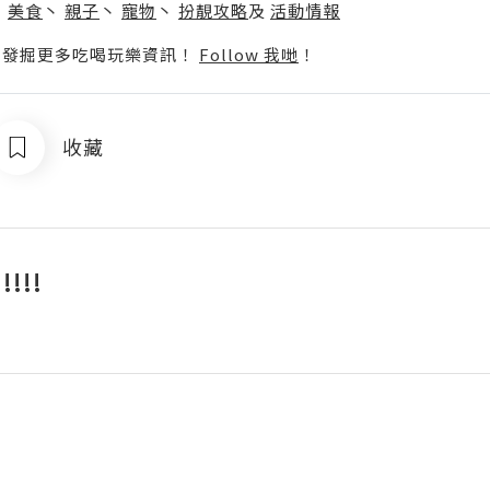
丶
美食
丶
親子
丶
寵物
丶
扮靚攻略
及
活動情報
p啦！發掘更多吃喝玩樂資訊！
Follow 我哋
！
收藏
!!!