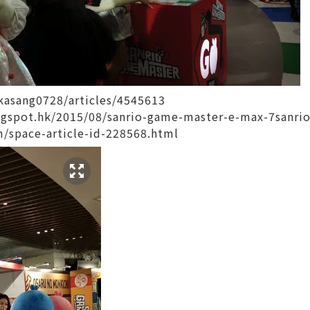
kasang0728/articles/4545613
gspot.hk/2015/08/sanrio-game-master-e-max-7sanrio
/space-article-id-228568.html