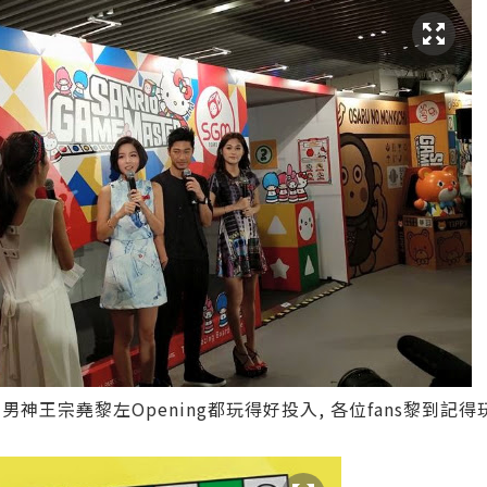
idi同男神王宗堯黎左Opening都玩得好投入, 各位fans黎到記得