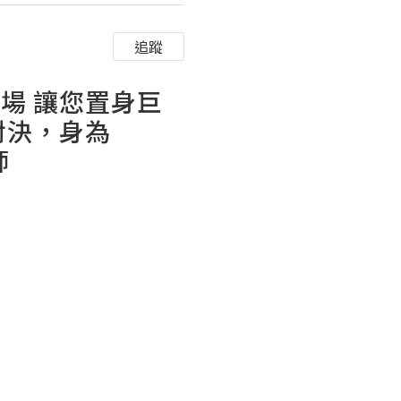
追蹤
ax商場 讓您置身巨
對決，身為
師