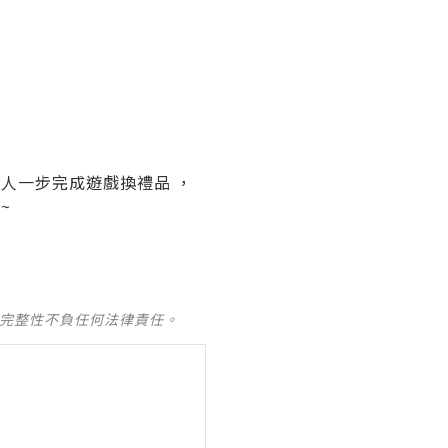
，想快人一步完成遊戲換禮品 ，
~
及完整性不負任何法律責任。