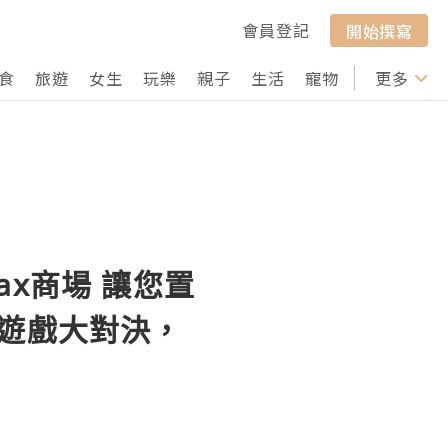
會員登記
開始撰寫
食
旅遊
女生
玩樂
親子
生活
寵物
行山
更多
打卡
-Max商場 讓您置
典遊戲大對決，