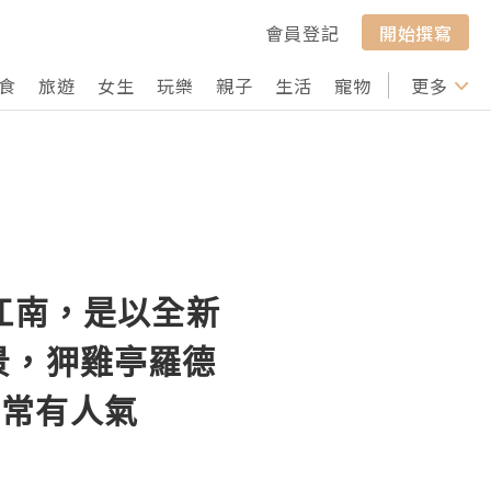
會員登記
開始撰寫
食
旅遊
女生
玩樂
親子
生活
寵物
行山
更多
打卡
的江南，是以全新
景，狎雞亭羅德
非常有人氣