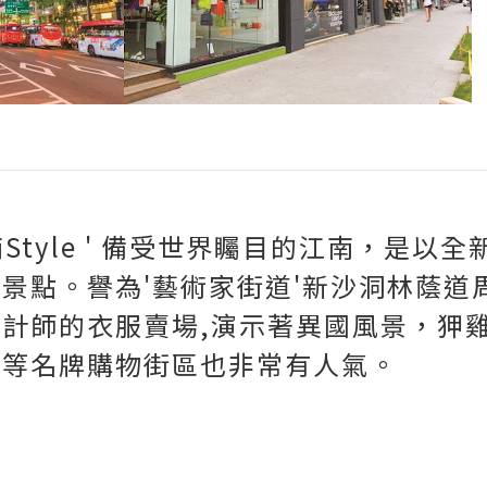
南Style ' 備受世界矚目的江南，是以
景點。譽為'藝術家街道'新沙洞林蔭道
計師的衣服賣場,演示著異國風景，狎
貨等名牌購物街區也非常有人氣。