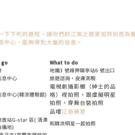
一下下列的遊程，讓你們的江南之遊更加特別而為
息中心，能夠得到大量的信息。
 go
What to do
發
地鐵3
號
線
狎
鷗
亭站
6
號出口
信息中心
旅遊諮詢，皮膚測驗
電視劇攝影棚（紳士的品
格）裡拍照，跟虛擬明星
息中心(韓流體驗館)
拍照，穿舞台裝拍照
品嚐
江南美食
德
奧站
G-star
區
(
清潭
和韓流明星一起拍照
拍
攝
地
)
念品店
(首爾市
運營的