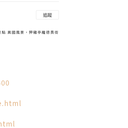
追蹤
物景點 異國風景，狎雞亭羅德奧街
500
e.html
html