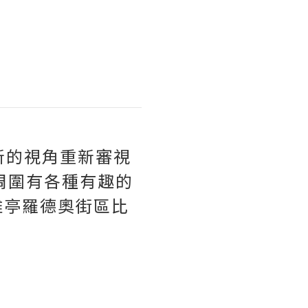
全新的視角重新審視
周圍有各種有趣的
雞亭羅德奧街區比