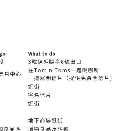
go
What to do
發
3號線狎鷗亭6號出口
在Tom n Toms一邊喝咖啡
信息中心
一邊寫明信片（提供免費明信片）
逛街
寄名信片
逛街
地下商場逛街
場和食品區
購物食品及晚餐