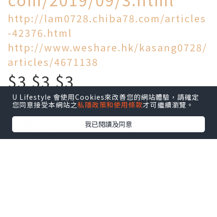
http://lam0728.chiba78.com/articles
-42376.html
http://www.weshare.hk/kasang0728/
articles/4671138
$3 $3 $3
U Lifestyle 會使用Cookies來改善您的網站體驗，請確定
買到乜!
您同意接受本網站之
私隱政策和使用條款
才可繼續瀏覽。
今時今日物價飛天
我已閱讀及同意
旺角區竟然仲有$3一個麵
包!$5一個叉燒包!