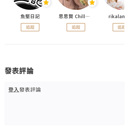
urnal
魚堅日記
思思賢 ChillMyBabe
rikala
追蹤
追蹤
追蹤
發表評論
登入
發表評論