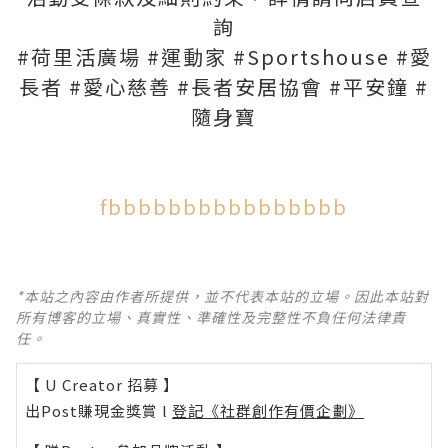
詢
‪#‎荷里活廣場‬ ‪#‎運動家‬ ‪#‎Sportshouse‬ ‪#‎愛
長者‬ ‪#‎愛心慈善‬ ‪#‎長者安居協會‬ ‪#‎平安鐘‬ ‪#‎
隨身寶‬
fbbbbbbbbbbbbbbbb
*本站之內容由作者所提供，並不代表本站的立場。因此本站對
所有博客的立場、真實性、準確性及完整性不負任何法律責
任。
【 U Creator 招募 】
出Post賺現金獎賞 l
登記《社群創作有價企劃》