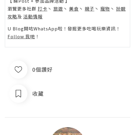
【 睇Post + 參加品牌活動 】
瀏覽更多社群
打卡
丶
旅遊
丶
美食
丶
親子
丶
寵物
丶
扮靚
攻略
及
活動情報
U Blog開咗WhatsApp啦！發掘更多吃喝玩樂資訊！
Follow 我哋
！
0個讚好
收藏