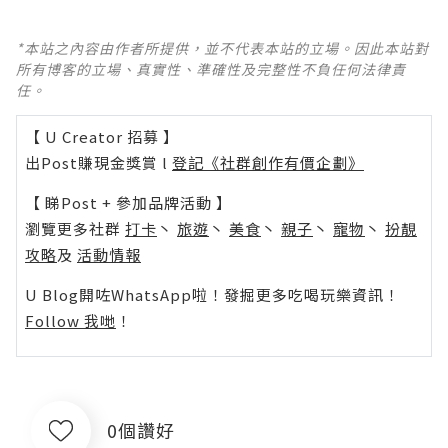
*本站之內容由作者所提供，並不代表本站的立場。因此本站對
所有博客的立場、真實性、準確性及完整性不負任何法律責
任。
【 U Creator 招募 】
出Post賺現金獎賞 l
登記《社群創作有價企劃》
【 睇Post + 參加品牌活動 】
瀏覽更多社群
打卡
丶
旅遊
丶
美食
丶
親子
丶
寵物
丶
扮靚
攻略
及
活動情報
U Blog開咗WhatsApp啦！發掘更多吃喝玩樂資訊！
Follow 我哋
！
0個讚好