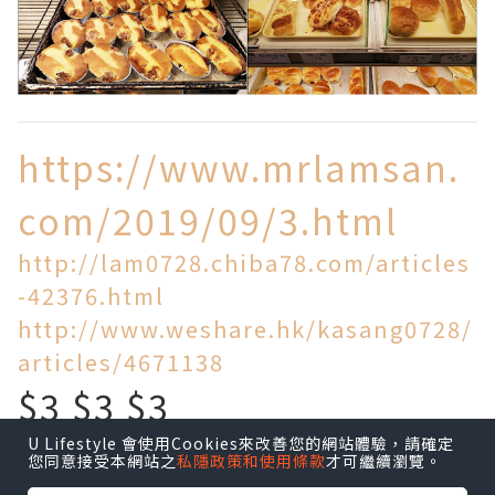
https://www.mrlamsan.
com/2019/09/3.html
http://lam0728.chiba78.com/articles
-42376.html
http://www.weshare.hk/kasang0728/
articles/4671138
$3 $3 $3
U Lifestyle 會使用Cookies來改善您的網站體驗，請確定
買到乜!
您同意接受本網站之
私隱政策和使用條款
才可繼續瀏覽。