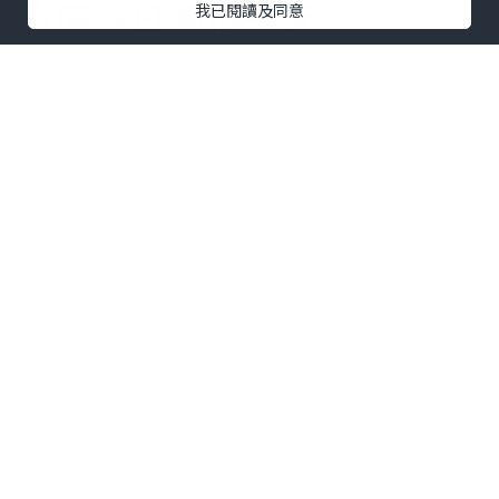
今時今日物價飛天
我已閱讀及同意
旺角區竟然仲有$3一個麵
包!$5一個叉燒包!