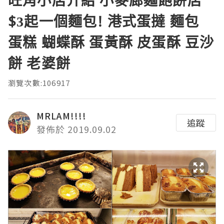
旺角小店介紹 小麥廊麵飽餅店
$3起一個麵包! 港式蛋撻 麵包
蛋糕 蝴蝶酥 蛋黃酥 皮蛋酥 豆沙
餅 老婆餅
瀏覽次數:106917
MRLAM!!!!
追蹤
發佈於 2019.09.02