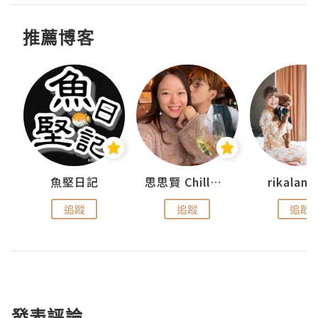
推薦博客
urnal
魚堅日記
思思賢 ChillMyBabe
rikala
追蹤
追蹤
追蹤
發表評論