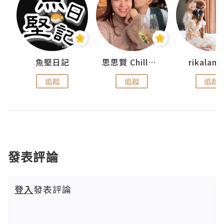
urnal
魚堅日記
思思賢 ChillMyBabe
rikala
追蹤
追蹤
追蹤
發表評論
登入
發表評論