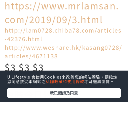
https://www.mrlamsan.
com/2019/09/3.html
http://lam0728.chiba78.com/articles
-42376.html
http://www.weshare.hk/kasang0728/
articles/4671138
$3 $3 $3
U Lifestyle 會使用Cookies來改善您的網站體驗，請確定
買到乜!
您同意接受本網站之
私隱政策和使用條款
才可繼續瀏覽。
今時今日物價飛天
我已閱讀及同意
旺角區竟然仲有$3一個麵
包!$5一個叉燒包!