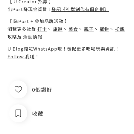
【 U Creator 招募 】
出Post賺現金獎賞 l
登記《社群創作有價企劃》
【 睇Post + 參加品牌活動 】
瀏覽更多社群
打卡
丶
旅遊
丶
美食
丶
親子
丶
寵物
丶
扮靚
攻略
及
活動情報
U Blog開咗WhatsApp啦！發掘更多吃喝玩樂資訊！
Follow 我哋
！
0個讚好
收藏