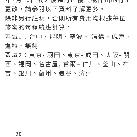
更改，請參閱以下資料了解更多。
除非另行註明，否則所有費用均根據每位
旅客的每程航班計算。
區域1：台中、昆明、寧波、 清邁、峴港、
暹粒、無錫
區域2：東京- 羽田、東京- 成田、大阪- 關
西、福岡、名古屋, 首爾– 仁川、釡山、布
吉、銀川、蘭州、曼谷、濟州
行李託運
於hkexpress.com網上預訂
人
航
重
港
馬
美
日元
台幣
民
泰銖
點
量
幣
幣
元
幣
20