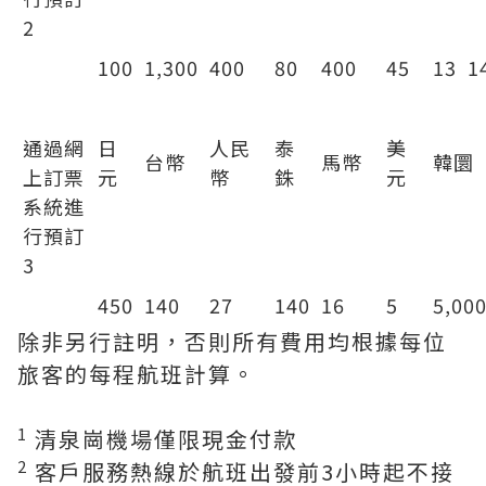
2
100
1,300
400
80
400
45
13
1
手續費
通過網
日
人民
泰
美
台幣
馬幣
韓圜
上訂票
元
幣
銖
元
系統進
行預訂
3
450
140
27
140
16
5
5,00
除非另行註明，否則所有費用均根據每位
旅客的每程航班計算。
1
清泉崗機場僅限現金付款
2
客戶服務熱線於航班出發前3小時起不接