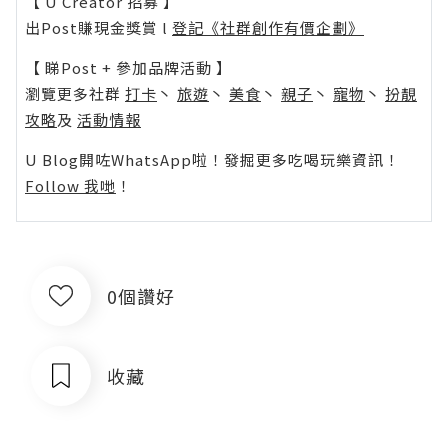
【 U Creator 招募 】
出Post賺現金獎賞 l
登記《社群創作有價企劃》
【 睇Post + 參加品牌活動 】
瀏覽更多社群
打卡
丶
旅遊
丶
美食
丶
親子
丶
寵物
丶
扮靚
攻略
及
活動情報
U Blog開咗WhatsApp啦！發掘更多吃喝玩樂資訊！
Follow 我哋
！
0個讚好
收藏