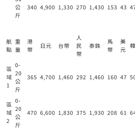
公
340
4,900
1,330
270
1,430
153
43
4
斤
於機場櫃台預訂 1
人
航
重
港
馬
美
日元
台幣
民
泰銖
點
量
幣
幣
元
幣
0-
區
20
域
365
4,700
1,460
292
1,460
160
47
5
公
1
斤
0-
區
20
域
470
6,600
1,830
375
1,930
208
61
6
公
2
斤