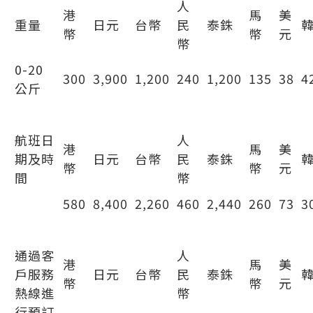
人
港
馬
美
重量
日元
台幣
民
泰銖
幣
幣
元
幣
0-20
300
3,900
1,200
240
1,200
135
38
4
公斤
改期費用4
航班日
人
港
馬
美
期及時
日元
台幣
民
泰銖
幣
幣
元
間
幣
580
8,400
2,260
460
2,440
260
73
3
服務費
通過客
人
港
馬
美
戶服務
日元
台幣
民
泰銖
幣
幣
元
熱線進
幣
行預訂