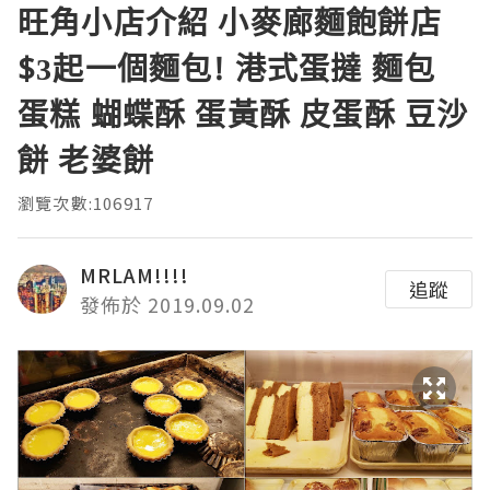
旺角小店介紹 小麥廊麵飽餅店
$3起一個麵包! 港式蛋撻 麵包
蛋糕 蝴蝶酥 蛋黃酥 皮蛋酥 豆沙
餅 老婆餅
瀏覽次數:106917
MRLAM!!!!
追蹤
發佈於 2019.09.02