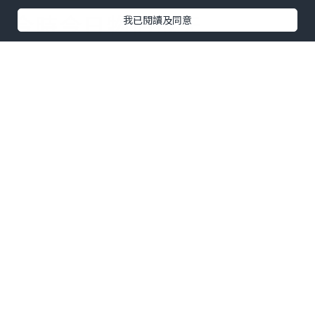
今時今日物價飛天
我已閱讀及同意
旺角區竟然仲有$3一個麵
包!$5一個叉燒包!