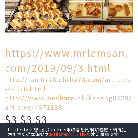
https://www.mrlamsan.
com/2019/09/3.html
http://lam0728.chiba78.com/articles
-42376.html
http://www.weshare.hk/kasang0728/
articles/4671138
$3 $3 $3
U Lifestyle 會使用Cookies來改善您的網站體驗，請確定
買到乜!
您同意接受本網站之
私隱政策和使用條款
才可繼續瀏覽。