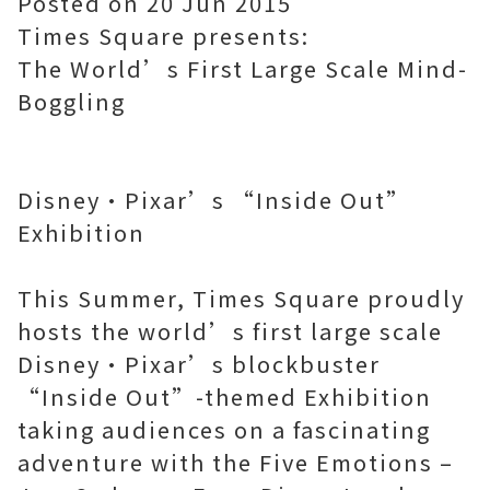
Posted on 20 Jun 2015
Times Square presents:
The World’s First Large Scale Mind-
Boggling
Disney•Pixar’s “Inside Out”
Exhibition
This Summer, Times Square proudly
hosts the world’s first large scale
Disney•Pixar’s blockbuster
“Inside Out”-themed Exhibition
taking audiences on a fascinating
adventure with the Five Emotions –