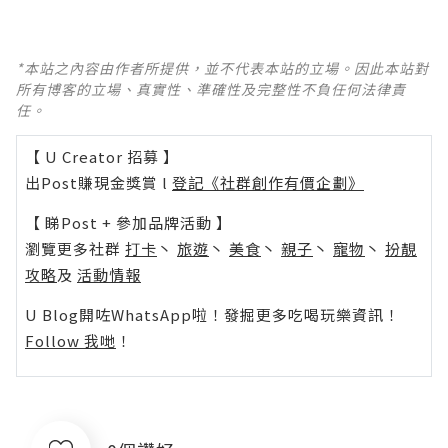
*本站之內容由作者所提供，並不代表本站的立場。因此本站對
所有博客的立場、真實性、準確性及完整性不負任何法律責
任。
【 U Creator 招募 】
出Post賺現金獎賞 l
登記《社群創作有價企劃》
【 睇Post + 參加品牌活動 】
瀏覽更多社群
打卡
丶
旅遊
丶
美食
丶
親子
丶
寵物
丶
扮靚
攻略
及
活動情報
U Blog開咗WhatsApp啦！發掘更多吃喝玩樂資訊！
Follow 我哋
！