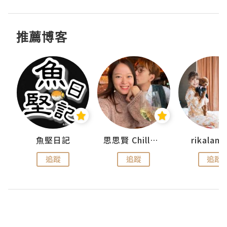
推薦博客
urnal
魚堅日記
思思賢 ChillMyBabe
rikala
追蹤
追蹤
追蹤