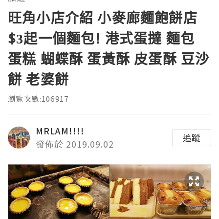
旺角小店介紹 小麥廊麵飽餅店
$3起一個麵包! 港式蛋撻 麵包
蛋糕 蝴蝶酥 蛋黃酥 皮蛋酥 豆沙
餅 老婆餅
瀏覽次數:106917
MRLAM!!!!
追蹤
發佈於 2019.09.02