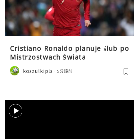
Cristiano Ronaldo planuje ślub po
Mistrzostwach Świata
koszulkipls
5分鐘前