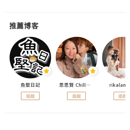
推薦博客
urnal
魚堅日記
思思賢 ChillMyBabe
rikala
追蹤
追蹤
追蹤