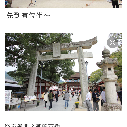
先到有位坐～
祭奉學問之神的市街