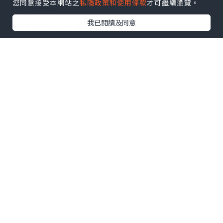
買到乜!
您同意接受本網站之
私隱政策和使用條款
才可繼續瀏覽。
今時今日物價飛天
我已閱讀及同意
旺角區竟然仲有$3一個麵
包!$5一個叉燒包!