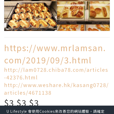
https://www.mrlamsan.
com/2019/09/3.html
http://lam0728.chiba78.com/articles
-42376.html
http://www.weshare.hk/kasang0728/
articles/4671138
$3 $3 $3
U Lifestyle 會使用Cookies來改善您的網站體驗，請確定