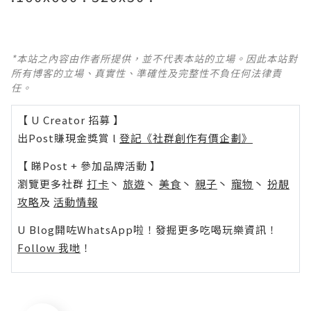
*本站之內容由作者所提供，並不代表本站的立場。因此本站對
所有博客的立場、真實性、準確性及完整性不負任何法律責
任。
【 U Creator 招募 】
出Post賺現金獎賞 l
登記《社群創作有價企劃》
【 睇Post + 參加品牌活動 】
瀏覽更多社群
打卡
丶
旅遊
丶
美食
丶
親子
丶
寵物
丶
扮靚
攻略
及
活動情報
U Blog開咗WhatsApp啦！發掘更多吃喝玩樂資訊！
Follow 我哋
！