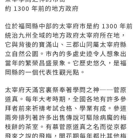
約 1300 年前的地方政府
位於福岡縣中部的太宰府市是約 1300 年前
統治九州全域的地方政府太宰府所在地，
它與背後的寶滿山、三郡山同屬太宰府縣
立自然公園。市內的多處史迹令人想象出
當年的繁榮昌盛景象。它歷史悠久，是福
岡縣的一個代表性觀光點。
太宰府天滿宮裏祭奉著學問之神──菅原
道真。每年大考時期，全國各地有許多參
拜者前來祈禱考試合格、學業有成。參道
兩旁排列著許多出售傳說可驅除病魔的梅
枝餅的茶室。有慕菅原道真之名而從京都
飛來之說的飛梅，開花期每年都比其他梅