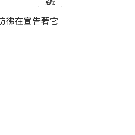
追蹤
彷彿在宣告著它