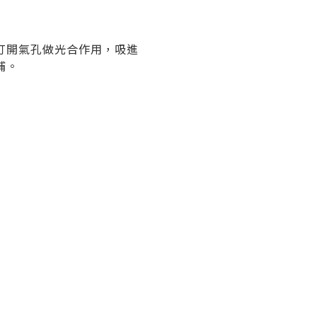
打開氣孔做光合作用，吸進
補。