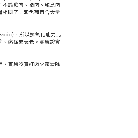
：不論雞肉、豬肉、鴕鳥肉
盡相同了，紫色葡萄含大量
anin)，所以抗氧化能力比
病、癌症或衰老。實驗證實
老。實驗證實紅肉火龍清除