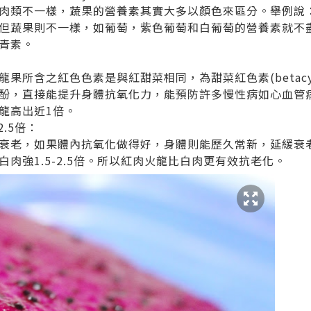
肉類不一樣，蔬果的營養素其實大多以顏色來區分。舉例說
但蔬果則不一樣，如葡萄，紫色葡萄和白葡萄的營養素就不
青素。
果所含之紅色色素是與紅甜菜相同，為甜菜紅色素(betacy
酚，直接能提升身體抗氧化力，能預防許多慢性病如心血管
龍高出近1倍。
2.5倍：
衰老，如果體內抗氧化做得好，身體則能歷久常新，延緩衰
肉強1.5-2.5倍。所以紅肉火龍比白肉更有效抗老化。