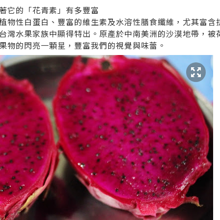
著它的「花青素」有多豐富
植物性白蛋白、豐富的維生素及水溶性膳食纖維，尤其富含
台灣水果家族中顯得特出。原產於中南美洲的沙漠地帶，被荷
果物的閃亮一顆星，豐富我們的視覺與味蕾。