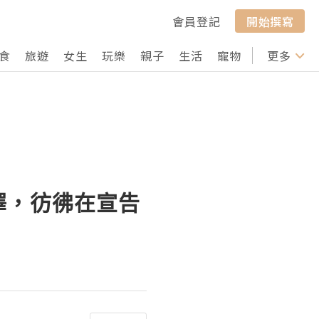
會員登記
開始撰寫
食
旅遊
女生
玩樂
親子
生活
寵物
行山
更多
打卡
澤，彷彿在宣告