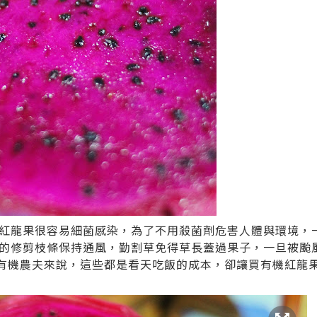
紅龍果很容易細菌感染，為了不用殺菌劑危害人體與環境，
的修剪枝條保持通風，勤割草免得草長蓋過果子，一旦被颱
..對有機農夫來說，這些都是看天吃飯的成本，卻讓買有機紅