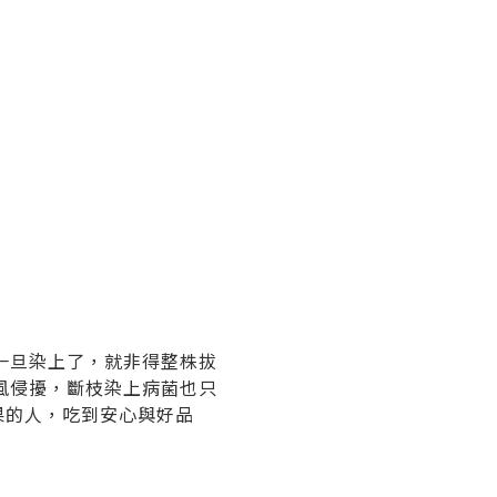
一旦染上了，就非得整株拔
風侵擾，斷枝染上病菌也只
龍果的人，吃到安心與好品