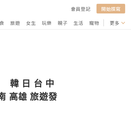
會員登記
開始撰寫
食
旅遊
女生
玩樂
親子
生活
寵物
行山
更多
打卡
 韓 日 台 中
台南 高雄 旅遊發