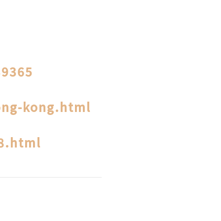
39365
ong-kong.html
8.html