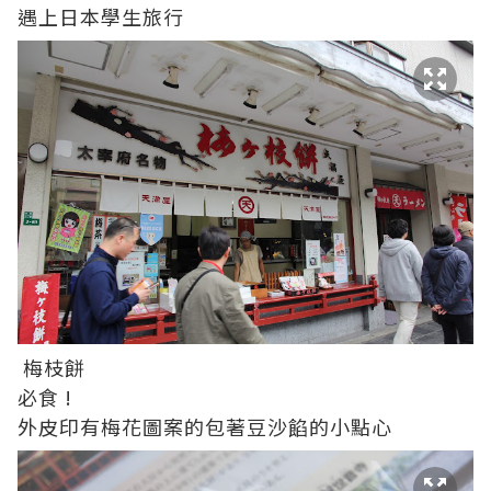
遇上日本學生旅行
梅枝餅
必食 !
外皮印有梅花圖案的包著豆沙餡的小點心