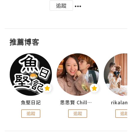
追蹤
推薦博客
urnal
魚堅日記
思思賢 ChillMyBabe
rikala
追蹤
追蹤
追蹤