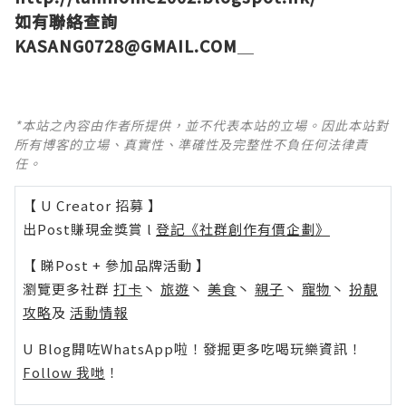
如有聯絡查詢
KASANG0728@GMAIL.COM
＿
*本站之內容由作者所提供，並不代表本站的立場。因此本站對
所有博客的立場、真實性、準確性及完整性不負任何法律責
任。
【 U Creator 招募 】
出Post賺現金獎賞 l
登記《社群創作有價企劃》
【 睇Post + 參加品牌活動 】
瀏覽更多社群
打卡
丶
旅遊
丶
美食
丶
親子
丶
寵物
丶
扮靚
攻略
及
活動情報
U Blog開咗WhatsApp啦！發掘更多吃喝玩樂資訊！
Follow 我哋
！