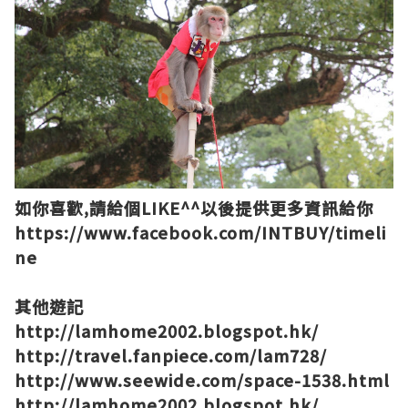
如你喜歡,請給個LIKE^^以後提供更多資訊給你
https://www.facebook.com/INTBUY/timeli
ne
其他遊記
http://lamhome2002.blogspot.hk/
http://travel.fanpiece.com/lam728/
http://www.seewide.com/space-1538.html
http://lamhome2002.blogspot.hk/