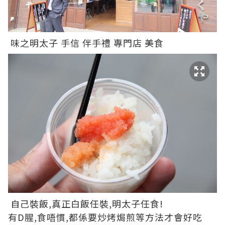
味之明太子 手信 伴手禮 專門店 美食
自己裝飯,真正白飯任裝,明太子任食!
有D腥,食唔慣,都係要炒烤焗煎等方法才會好吃