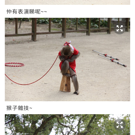
仲有表演睇呢~~
猴子雜技~