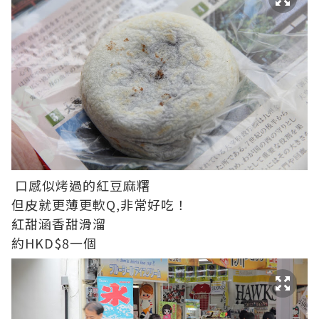
口感似烤過的紅豆麻糬
但皮就更薄更軟Q,非常好吃！
紅甜涵香甜滑溜
約HKD$8一個