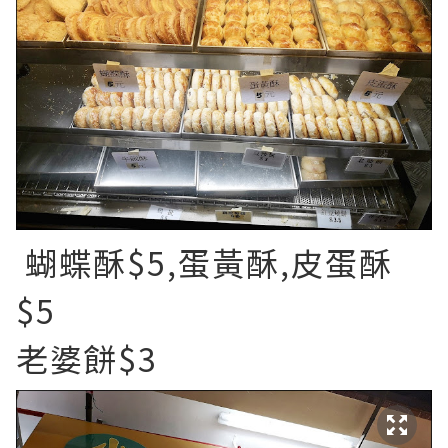
蝴蝶酥$5,蛋黃酥,皮蛋酥
$5
老婆餅$3