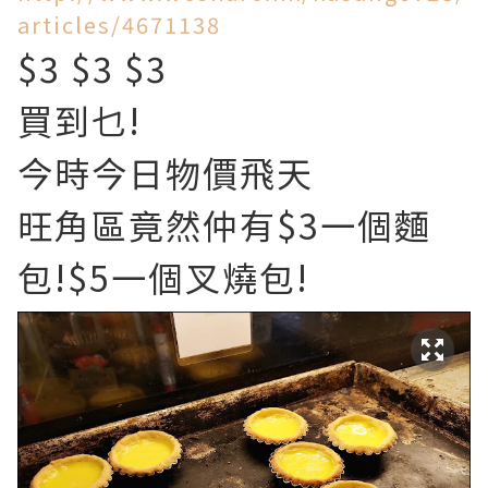
articles/4671138
$3 $3 $3
買到乜!
今時今日物價飛天
旺角區竟然仲有$3一個麵
包!$5一個叉燒包!