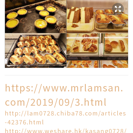
https://www.mrlamsan.
com/2019/09/3.html
http://lam0728.chiba78.com/articles
-42376.html
http://www.weshare.hk/kasang0728/