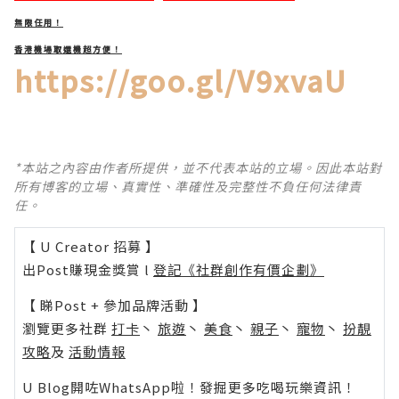
無限任用！
香港機場取還機超方便！
https://goo.gl/V9xvaU
*本站之內容由作者所提供，並不代表本站的立場。因此本站對
所有博客的立場、真實性、準確性及完整性不負任何法律責
任。
【 U Creator 招募 】
出Post賺現金獎賞 l
登記《社群創作有價企劃》
【 睇Post + 參加品牌活動 】
瀏覽更多社群
打卡
丶
旅遊
丶
美食
丶
親子
丶
寵物
丶
扮靚
攻略
及
活動情報
U Blog開咗WhatsApp啦！發掘更多吃喝玩樂資訊！