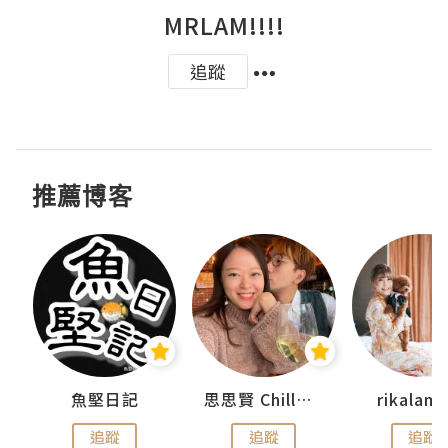
MRLAM!!!!
追蹤
推薦博客
urnal
魚堅日記
思思賢 ChillMyBabe
rikala
追蹤
追蹤
追蹤