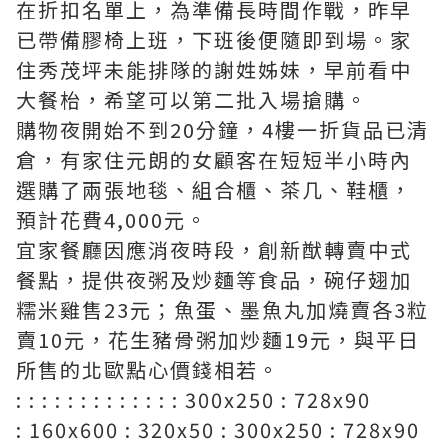
在折扣名單上，為準備長時間作戰，昨早
已帶備膠椅上班，下班後便隨即到場。家
住秀茂坪未能排隊的謝姓姊妹，早前看中
大餐枱，希望可以第二批入場搶購。
購物夜開始不到20分鐘，4樓一折貨品已清
倉，有家住元朗的女顧客在短短半小時內
選購了兩張地毯、組合櫃、茶几、鞋櫃，
預計花費4,000元。
宜家餐廳因應消夜時段，創新猷轉賣中式
餐點，提供夜粥及炒麵等食品，碗仔翅加
糯米雞售23元；魚蛋、墨魚丸加燒賣各3粒
賣10元，花生豬骨粥加炒麵19元，與平日
所售的北歐點心價錢相若。
: : : : : : : : : : : : : 300x250 : 728x90
: 160x600 : 320x50 : 300x250 : 728x90