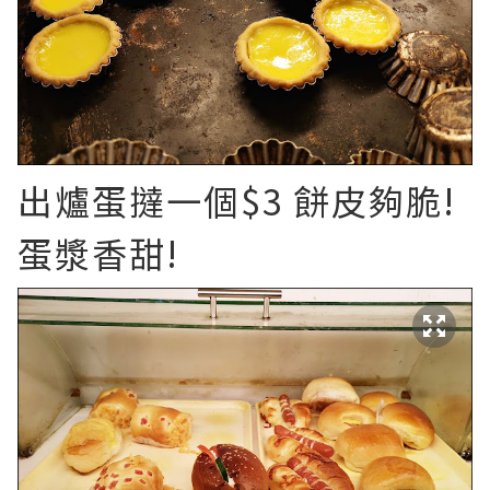
出爐蛋撻一個$3 餅皮夠脆!
蛋漿香甜!