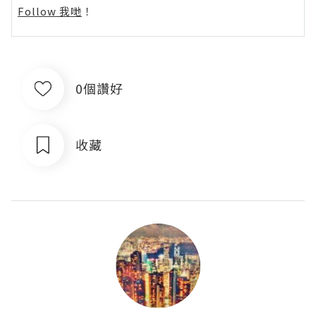
Follow 我哋
！
0個讚好
收藏