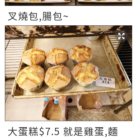
叉燒包,腸包~
大蛋糕$7.5 就是雞蛋,麵