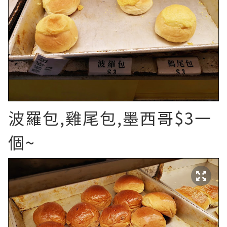
波羅包,雞尾包,墨西哥$3一
個~