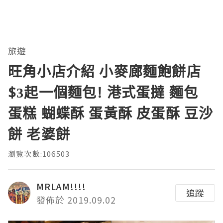
旅遊
旺角小店介紹 小麥廊麵飽餅店
$3起一個麵包! 港式蛋撻 麵包
蛋糕 蝴蝶酥 蛋黃酥 皮蛋酥 豆沙
餅 老婆餅
瀏覽次數:106503
MRLAM!!!!
追蹤
發佈於 2019.09.02