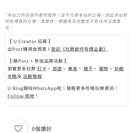
*本站之內容由作者所提供，並不代表本站的立場。因此本站對
所有博客的立場、真實性、準確性及完整性不負任何法律責
任。
【 U Creator 招募 】
出Post賺現金獎賞 l
登記《社群創作有價企劃》
【 睇Post + 參加品牌活動 】
瀏覽更多社群
打卡
丶
旅遊
丶
美食
丶
親子
丶
寵物
丶
扮靚
攻略
及
活動情報
U Blog開咗WhatsApp啦！發掘更多吃喝玩樂資訊！
Follow 我哋
！
0個讚好