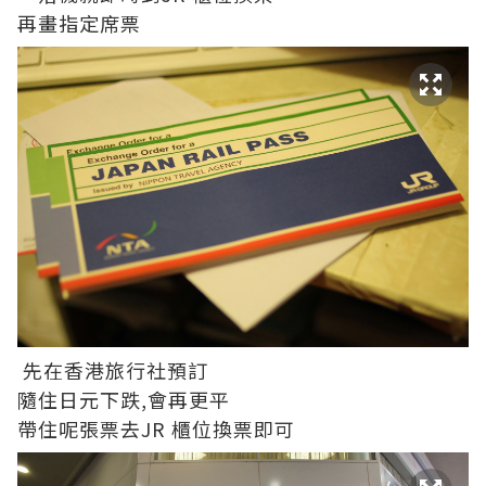
再畫指定席票
先在香港旅行社預訂
隨住日元下跌,會再更平
帶住呢張票去JR 櫃位換票即可