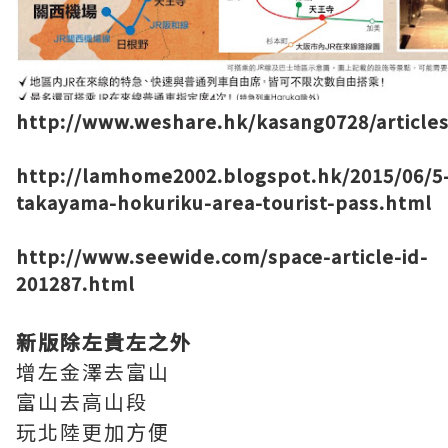
http://www.weshare.hk/kasang0728/article
http://lamhome2002.blogspot.hk/2015/06/5
takayama-hokuriku-area-tourist-pass.html
http://www.seewide.com/space-article-id-
201287.html
新版除左貴左之外
增左金澤去富山
富山去高山段
玩北陸更加方便