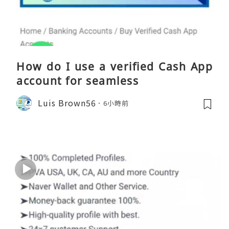
How do I use a verified Cash App
account for seamless
Luis Brown56
6小時前