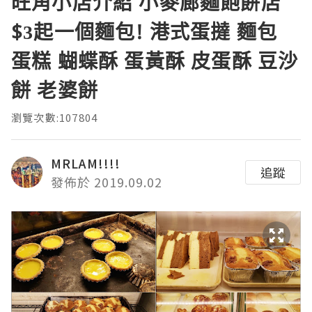
旺角小店介紹 小麥廊麵飽餅店
$3起一個麵包! 港式蛋撻 麵包
蛋糕 蝴蝶酥 蛋黃酥 皮蛋酥 豆沙
餅 老婆餅
瀏覽次數:107804
MRLAM!!!!
追蹤
發佈於 2019.09.02