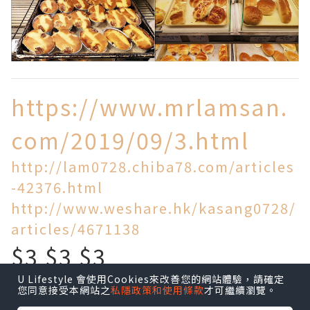
https://www.mrlamsan.
com/2019/09/3.html
http://lam0728.chiba78.com/articles
-42376.html
http://www.weshare.hk/kasang0728/
articles/4671138
$3 $3 $3
U Lifestyle 會使用Cookies來改善您的網站體驗，請確定
買到乜!
您同意接受本網站之
私隱政策和使用條款
才可繼續瀏覽。