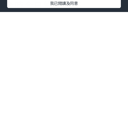
今時今日物價飛天
我已閱讀及同意
旺角區竟然仲有$3一個麵
包!$5一個叉燒包!