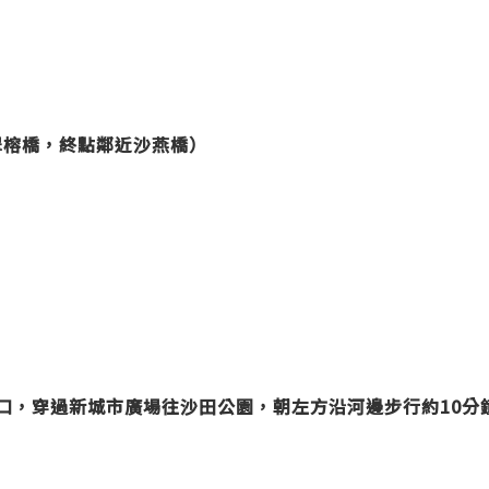
翠榕橋，終點鄰近沙燕橋）
口，穿過新城市廣場往沙田公園，朝左方沿河邊步行約10分