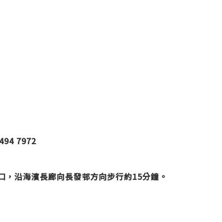
494 7972
口，沿海濱長廊向長發邨方向步行約15分鐘。