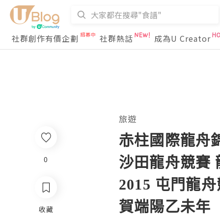
社群創作有價企劃
社群熱話
成為U Creator
旅遊
赤柱國際龍舟錦標
沙田龍舟競賽 
0
2015 屯門
賀端陽乙未年
收藏