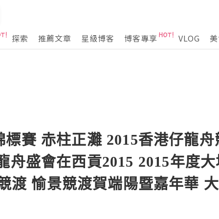
探索
推薦文章
星級博客
博客專享
VLOG
美
賽 赤柱正灘 2015香港仔龍舟競
龍舟盛會在西貢2015 2015年度
龍舟競渡 愉景競渡賀端陽暨嘉年華 