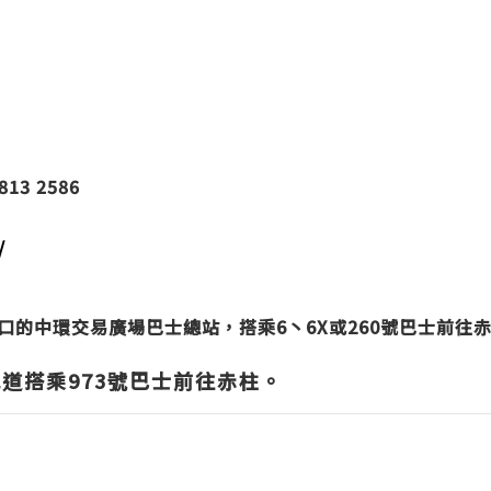
2813 2586
/
口的中環交易廣場巴士總站，搭乘6丶6X或260號巴士前往
道搭乘973號巴士前往赤柱。