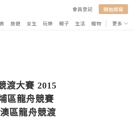
會員登記
開始撰寫
食
旅遊
女生
玩樂
親子
生活
寵物
行山
更多
打卡
渡大賽 2015
大埔區龍舟競賽
大澳區龍舟競渡