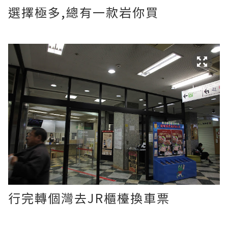
選擇極多,總有一款岩你買
行完轉個灣去JR櫃檯換車票