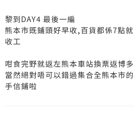
黎到DAY4 最後一編
熊本市既鋪頭好早收,百貨都係7點就
收工
咁食完野就返左熊本車站換票返博多
當然絕對唔可以錯過集合全熊本市的
手信鋪啦