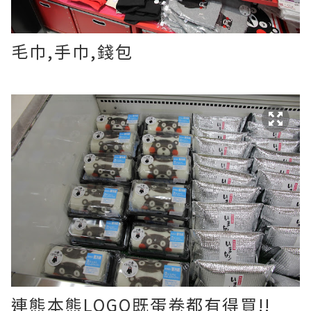
毛巾,手巾,錢包
連熊本熊LOGO既蛋卷都有得買!!