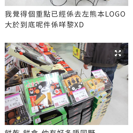
我覺得個重點已經係去左熊本LOGO
大於到底呢件係咩黎XD
餅乾,餅食,仲有好多唔同野