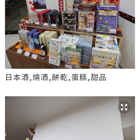
日本酒,燒酒,餅乾,蛋糕,甜品