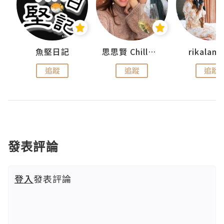
urnal
魚堅日記
思思賢 ChillMyBabe
rikala
追蹤
追蹤
追蹤
發表評論
登入
發表評論