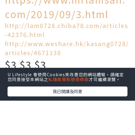
com/2019/09/3.html
http://lam0728.chiba78.com/articles
-42376.html
http://www.weshare.hk/kasang0728/
articles/4671138
$3 $3 $3
U Lifestyle 會使用Cookies來改善您的網站體驗，請確定
買到乜!
您同意接受本網站之
私隱政策和使用條款
才可繼續瀏覽。
今時今日物價飛天
我已閱讀及同意
旺角區竟然仲有$3一個麵
包!$5一個叉燒包!