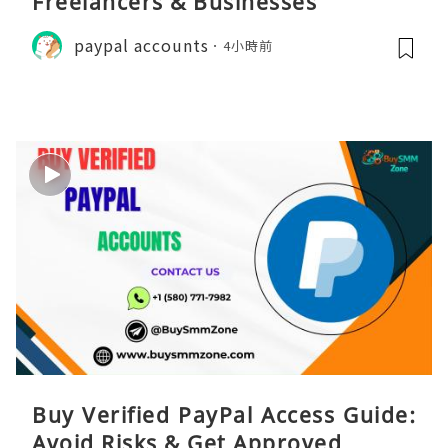
Freelancers & Businesses
paypal accounts
4小時前
Buy Verified PayPal Access Guide:
Avoid Risks & Get Approved