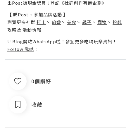
出Post賺現金獎賞 l
登記《社群創作有價企劃》
【 睇Post + 參加品牌活動 】
瀏覽更多社群
打卡
丶
旅遊
丶
美食
丶
親子
丶
寵物
丶
扮靚
攻略
及
活動情報
U Blog開咗WhatsApp啦！發掘更多吃喝玩樂資訊！
Follow 我哋
！
0個讚好
收藏