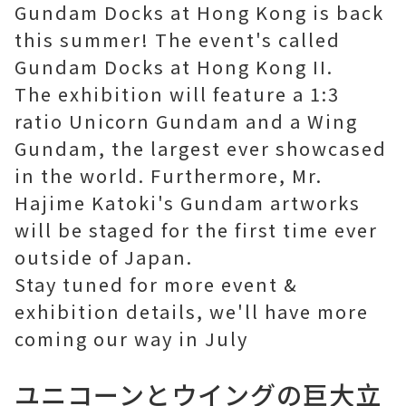
Gundam Docks at Hong Kong is back
this summer! The event's called
Gundam Docks at Hong Kong II.
The exhibition will feature a 1:3
ratio Unicorn Gundam and a Wing
Gundam, the largest ever showcased
in the world. Furthermore, Mr.
Hajime Katoki's Gundam artworks
will be staged for the first time ever
outside of Japan.
Stay tuned for more event &
exhibition details, we'll have more
coming our way in July
ユニコーンとウイングの巨大立