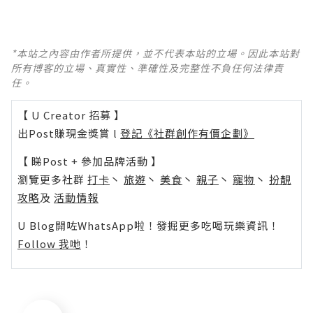
*本站之內容由作者所提供，並不代表本站的立場。因此本站對
所有博客的立場、真實性、準確性及完整性不負任何法律責
任。
【 U Creator 招募 】
出Post賺現金獎賞 l
登記《社群創作有價企劃》
【 睇Post + 參加品牌活動 】
瀏覽更多社群
打卡
丶
旅遊
丶
美食
丶
親子
丶
寵物
丶
扮靚
攻略
及
活動情報
U Blog開咗WhatsApp啦！發掘更多吃喝玩樂資訊！
Follow 我哋
！