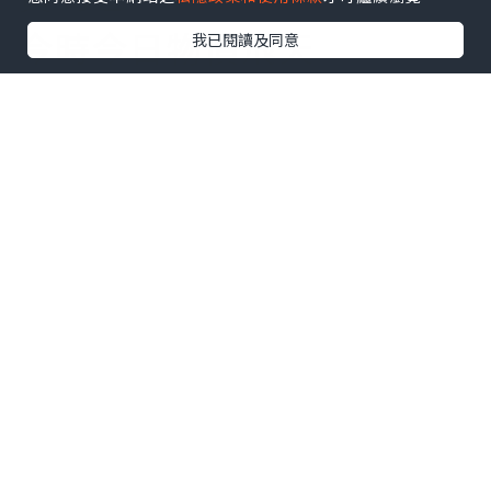
今時今日物價飛天
我已閱讀及同意
旺角區竟然仲有$3一個麵
包!$5一個叉燒包!