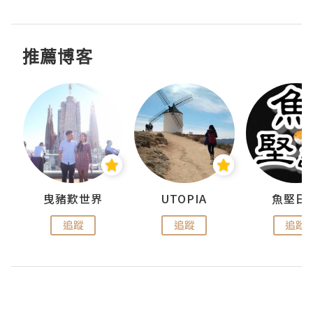
推薦博客
urnal
曳豬歎世界
UTOPIA
魚堅日
追蹤
追蹤
追蹤