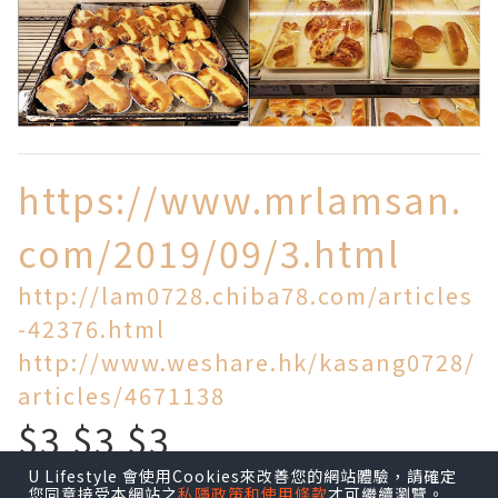
https://www.mrlamsan.
com/2019/09/3.html
http://lam0728.chiba78.com/articles
-42376.html
http://www.weshare.hk/kasang0728/
articles/4671138
$3 $3 $3
U Lifestyle 會使用Cookies來改善您的網站體驗，請確定
買到乜!
您同意接受本網站之
私隱政策和使用條款
才可繼續瀏覽。