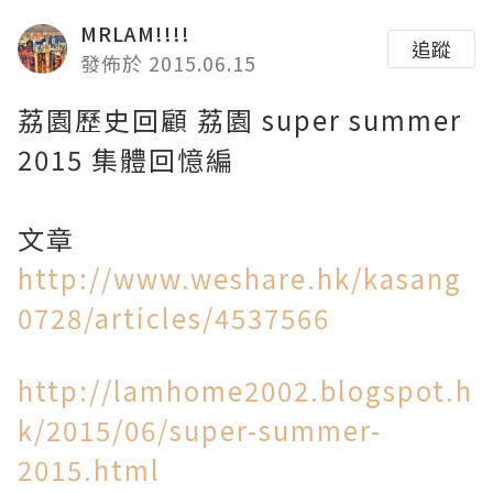
MRLAM!!!!
追蹤
發佈於 2015.06.15
荔園歷史回顧 荔園 super summer
2015 集體回憶編
文章
http://www.weshare.hk/kasang
0728/articles/4537566
http://lamhome2002.blogspot.h
k/2015/06/super-summer-
2015.html