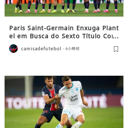
Paris Saint-Germain Enxuga Plant
el em Busca do Sexto Título Cons
ecutivo da Liga
camisadefutebol
6小時前