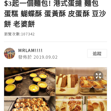
$3起一個麵包! 港式蛋撻 麵包
蛋糕 蝴蝶酥 蛋黃酥 皮蛋酥 豆沙
餅 老婆餅
瀏覽次數:107342
MRLAM!!!!
追蹤
發佈於 2019.09.02