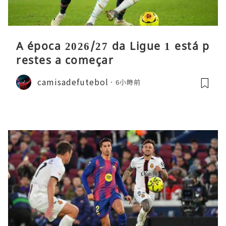
A época 2026/27 da Ligue 1 está p
restes a começar
camisadefutebol
6小時前