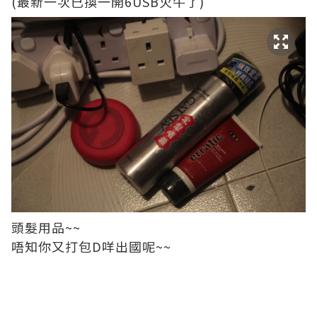
(最新一次已換一開6USB火牛了)
頭髮用品~~
唔知你又打包D咩出國呢~~