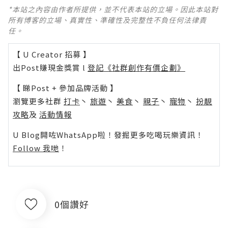
*本站之內容由作者所提供，並不代表本站的立場。因此本站對
所有博客的立場、真實性、準確性及完整性不負任何法律責
任。
【 U Creator 招募 】
出Post賺現金獎賞 l
登記《社群創作有價企劃》
【 睇Post + 參加品牌活動 】
瀏覽更多社群
打卡
丶
旅遊
丶
美食
丶
親子
丶
寵物
丶
扮靚
攻略
及
活動情報
U Blog開咗WhatsApp啦！發掘更多吃喝玩樂資訊！
Follow 我哋
！
0個讚好