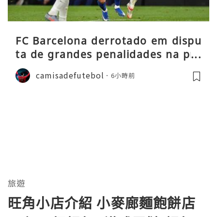
FC Barcelona derrotado em dispu
ta de grandes penalidades na pré
-época
camisadefutebol
6小時前
旅遊
旺角小店介紹 小麥廊麵飽餅店