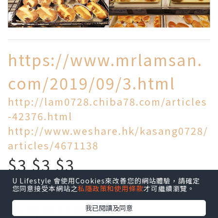
https://www.mrlamsan.
com/2019/09/3.html
http://lam0728.chiba78.com/articles
-42376.html
http://www.weshare.hk/kasang0728/
articles/4671138
$3 $3 $3
U Lifestyle 會使用Cookies來改善您的網站體驗，請確定
買到乜!
您同意接受本網站之
私隱政策和使用條款
才可繼續瀏覽。
今時今日物價飛天
我已閱讀及同意