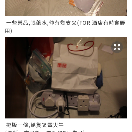
一些藥品,眼藥水,仲有幾支叉(FOR 酒店有時食野
用)
拖版一條,幾隻叉電火牛