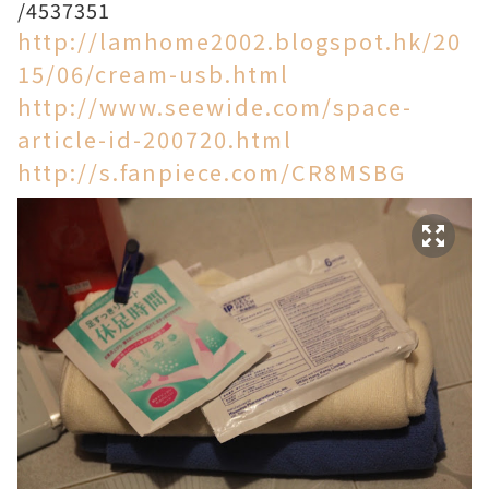
/4537351
http://lamhome2002.blogspot.hk/20
15/06/cream-usb.html
http://www.seewide.com/space-
article-id-200720.html
http://s.fanpiece.com/CR8MSBG