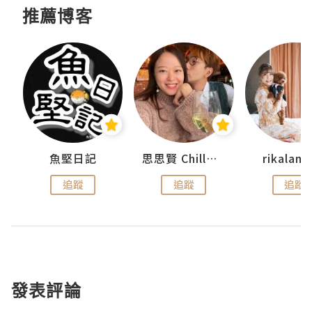
推薦博客
urnal
魚堅日記
思思賢 ChillMyBabe
rikala
追蹤
追蹤
追蹤
發表評論