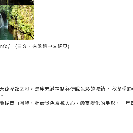
nfo/
(日文、有繁體中文網頁)
天孫降臨之地，是座充滿神話與傳說色彩的城鎮。 秋冬季節
。
險峻青山圍繞，壯麗景色震撼人心。饒富變化的地形，一年