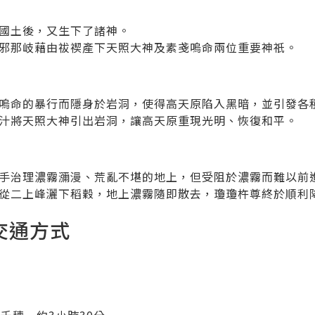
國土後，又生下了諸神。
邪那岐藉由祓禊產下天照大神及素戔嗚命兩位重要神祇。
嗚命的暴行而隱身於岩洞，使得高天原陷入黑暗，並引發各
汁將天照大神引出岩洞，讓高天原重現光明、恢復和平。
手治理濃霧瀰漫、荒亂不堪的地上，但受阻於濃霧而難以前
從二上峰灑下稻穀，地上濃霧隨即散去，瓊瓊杵尊終於順利