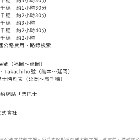
千穗 約3小時30分
千穗 約1小時30分
千穗 約2小時30分
千穗 約3小時
穗 約2小時40分
千穗 約2小時
高速公路費用、路線檢索
se號（福岡～延岡）
、Takachiho號（熊本～延岡）
巴士時刻表（延岡～高千穗）
表
預約網站「樂巴士」
株式會社
並不代表本站的立場。因此本站對所有博客的立場、真實性、準確性