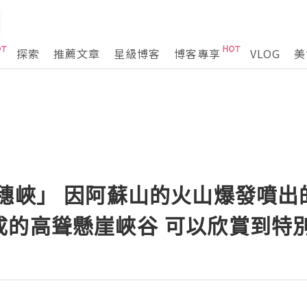
探索
推薦文章
星級博客
博客專享
VLOG
美
千穗峽」 因阿蘇山的火山爆發噴出
成的高聳懸崖峽谷 可以欣賞到特