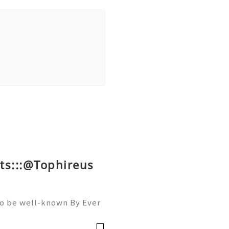
ts:::@Tophireus
To be well-known By Ever
ou must Be A member Of A
llowers, Comments, And S