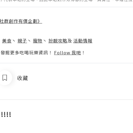
社群創作有價企劃》
】
丶
美食
丶
親子
丶
寵物
丶
扮靚攻略
及
活動情報
p啦！發掘更多吃喝玩樂資訊！
Follow 我哋
！
收藏
!!!