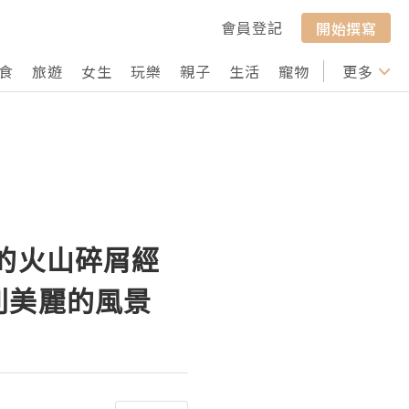
會員登記
開始撰寫
食
旅遊
女生
玩樂
親子
生活
寵物
行山
更多
打卡
的火山碎屑經
別美麗的風景