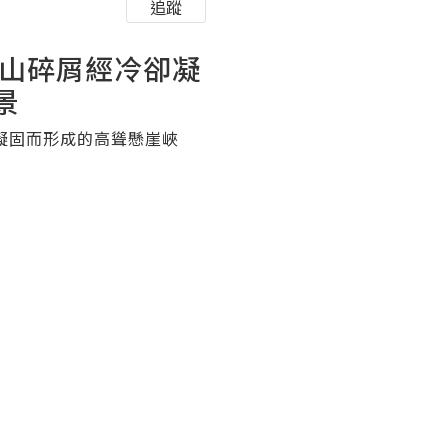
追蹤
火山碎屑經冷卻凝
景
凝固而形成的高聳懸崖峽