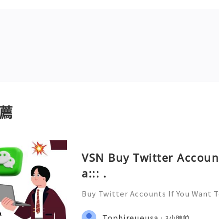
薦
VSN Buy Twitter Accoun
a::: .
Buy Twitter Accounts If You Want 
yone and Get to know Everyone. Y
Social network and have Likes, Fo
Tophireueusa
3小時前