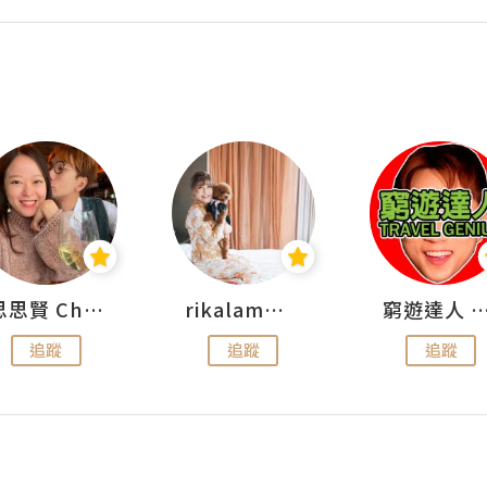
思思賢 ChillMyBabe
rikalammm
窮遊達人 Mr.TravelGe
追蹤
追蹤
追蹤