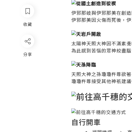
伊邪那岐與伊邪那美在創造
伊邪那美因火傷而死後，伊
收藏
太陽神天照大神因不滿素戔
為此感到苦惱的眾神絞盡腦
分享
天照大神之孫瓊瓊杵尊欲著
瓊瓊杵尊接受其他神祇建議
自行開車