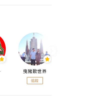
nius
曳豬歎世界
Koalascities (^O^)! @ UTravel
追蹤
追蹤