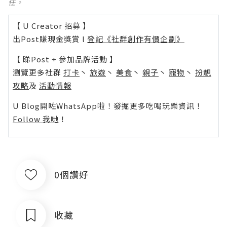
任。
【 U Creator 招募 】
出Post賺現金獎賞 l
登記《社群創作有價企劃》
【 睇Post + 參加品牌活動 】
瀏覽更多社群
打卡
丶
旅遊
丶
美食
丶
親子
丶
寵物
丶
扮靚
攻略
及
活動情報
U Blog開咗WhatsApp啦！發掘更多吃喝玩樂資訊！
Follow 我哋
！
0個讚好
收藏