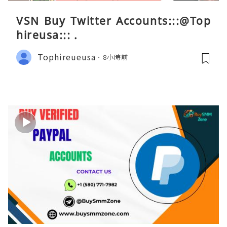
VSN Buy Twitter Accounts:::@Top
hireusa::: .
Tophireueusa
8小時前