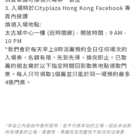
3. 入場時於Cityplaza Hong Kong Facebook 專
頁內按讚
換領入場地點:
太古城中心一樓 (近時間廊) - 開放時間﹕9 AM -
10 PM
*我們會於每天早上8時派籌預約全日任何場次的
入場券，名額有限，先到先得，換完即止。已取
籌的朋友需於以下指定時間回到取票地點領取門
票。每人只可領取1個籌並只能於同一場預約最多
4張門票。
*本站之內容由作者所提供，並不代表本站的立場。因此本站對
所有博客的立場、真實性、準確性及完整性不負任何法律責