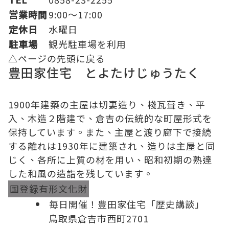
営業時間
9:00～17:00
定休日
水曜日
駐車場
観光駐車場
を利用
△ページの先頭に戻る
豊田家住宅 とよたけじゅうたく
1900年建築の主屋は切妻造り、棧瓦葺き、平
入、木造２階建で、倉吉の伝統的な町屋形式を
保持しています。また、主屋と渡り廊下で接続
する離れは1930年に建築され、造りは主屋と同
じく、各所に上質の材を用い、昭和初期の熟達
した和風の造詣を残しています。
国登録有形文化財
毎日開催！豊田家住宅「歴史講談」
鳥取県倉吉市西町2701