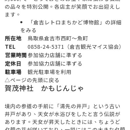
の品々を特別公開。各店主が笑顔でお出迎えし
ます。
「倉吉レトロまちかど博物館」の詳細
をみる
所在地
鳥取県倉吉市西町～魚町
TEL
0858-24-5371（倉吉観光マイス協会）
営業時間
参加協力店舗に準ずる
定休日
参加協力店舗に準ずる
駐車場
観光駐車場
を利用
△ページの先頭に戻る
賀茂神社 かもじんじゃ
境内の参道の手前に「清先の井戸」という古い
井戸があり、天女が水浴びをしたと言う伝説が
あります。天女が昇天したときには、ちょうど
夕顔の花が咲いており、一説にはこの大きな夕顔