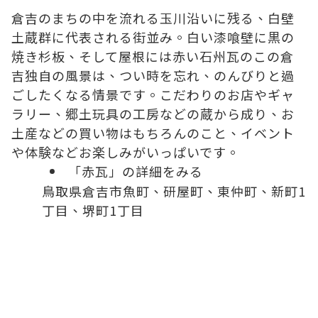
倉吉のまちの中を流れる玉川沿いに残る、白壁
土蔵群に代表される街並み。白い漆喰壁に黒の
焼き杉板、そして屋根には赤い石州瓦のこの倉
吉独自の風景は、つい時を忘れ、のんびりと過
ごしたくなる情景です。こだわりのお店やギャ
ラリー、郷土玩具の工房などの蔵から成り、お
土産などの買い物はもちろんのこと、イベント
や体験などお楽しみがいっぱいです。
「赤瓦」の詳細をみる
鳥取県倉吉市魚町、研屋町、東仲町、新町1
丁目、堺町1丁目