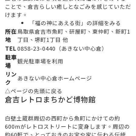
ことで、倉吉らしい癒しとなごみを感じていただ
けます。
「福の神にあえる街」の詳細をみる
所在
鳥取県倉吉市魚町、研屋町、東仲町、新町1
地
丁目、堺町1丁目 他
TEL
0858-23-0440（あきない中心倉）
駐車
観光駐車場
を利用
場
リン
あきない中心倉ホームページ
ク
△ページの先頭に戻る
倉吉レトロまちかど博物館
白壁土蔵群周辺の西町から魚町にかけての約
600mがレトロストリートに変身します。周辺の
約60軒で、とっておきのお宝や家に伝わる伝統