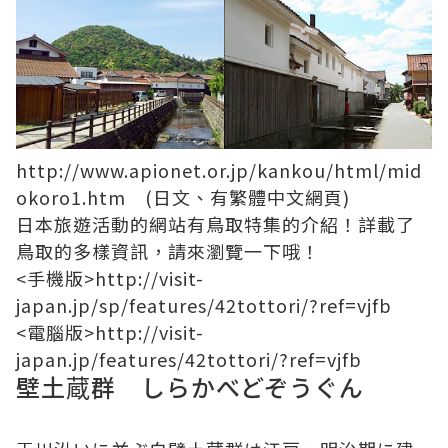
http://www.apionet.or.jp/kankou/html/mid
okoro1.htm
(日文、有繁體中文網頁)
日本旅遊活動的網站有鳥取特集的介紹！詳載了
鳥取的多樣資訊，請來瀏覽一下哦！
<手機版>
http://visit-
japan.jp/sp/features/42tottori/?ref=vjfb
<電腦版>
http://visit-
japan.jp/features/42tottori/?ref=vjfb
壁土蔵群 しらかべどぞうぐん