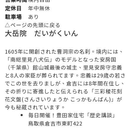
定休日
年中無休
駐車場
あり
△ページの先頭に戻る
大岳院 だいがくいん
1605年に開創された曹洞宗の名刹。境内には、
「南総里見八犬伝」のモデルとなった安房国
（千葉県）館山城最後の城主、里見安房守忠義
と8人の家臣が葬られてます。忠義は29歳の若さ
でこの世を去りましが、倉吉には8年間在住し、
その折りに寄進したと伝えられる「三彩稜花刻
花文盤(さんさいりょうか こっかもんばん)」が
今も秘蔵されています。
毎日開催！豊田家住宅「歴史講談」
鳥取県倉吉市東町422