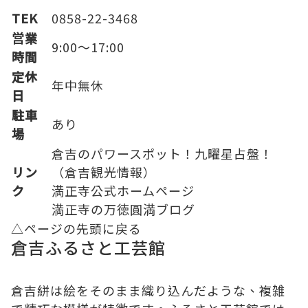
TEK
0858-22-3468
営業
9:00～17:00
時間
定休
年中無休
日
駐車
あり
場
倉吉のパワースポット！九曜星占盤！
リン
（倉吉観光情報）
ク
満正寺公式ホームページ
満正寺の万徳圓満ブログ
△ページの先頭に戻る
倉吉ふるさと工芸館
倉吉絣は絵をそのまま織り込んだような、複雑