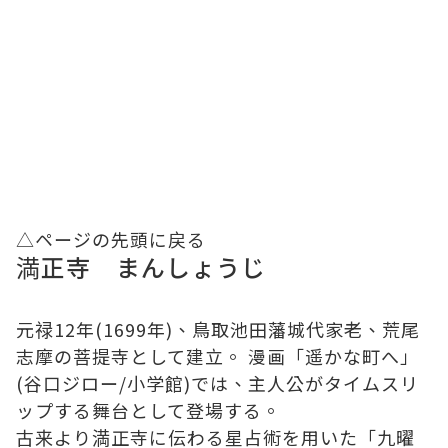
△ページの先頭に戻る
満正寺 まんしょうじ
元禄12年(1699年)、鳥取池田藩城代家老、荒尾
志摩の菩提寺として建立。 漫画「遥かな町へ」
(谷口ジロー/小学館)では、主人公がタイムスリ
ップする舞台として登場する。
古来より満正寺に伝わる星占術を用いた「九曜