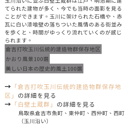
玉川沿いに並ぶ白壁土蔵群は江戸、明治期に建
てられた建物が多く、今でも当時の面影を見る
ことができます。玉川に架けられた石橋や、赤
瓦に白い漆喰壁の落ちついた風情のある街並み
を歩くと、時間がゆっくり流れていくのが感じ
られます。
倉吉打吹玉川伝統的建造物群保存地区
かおり風景100選
美しい日本の歴史的風土100選
→
「倉吉打吹玉川伝統的建造物群保存地
区」
の詳細を見る
→
「白壁土蔵群」
の詳細を見る
鳥取県倉吉市魚町、東仲町、西仲町、西町
（玉川沿い）