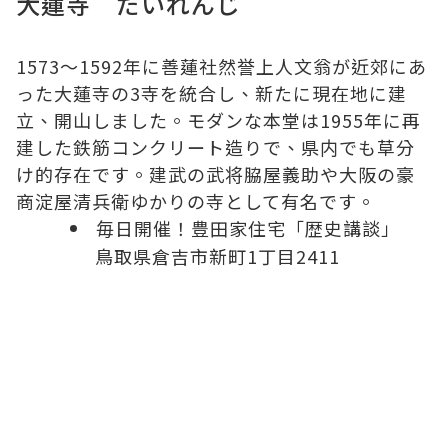
大蓮寺 だいれんじ
1573～1592年に善蓮社然誉上人文翁が近郊にあ
った大蓮寺の3寺を統合し、新たに現在地に建
立、開山しました。モダンな本堂は1955年に再
建した鉄筋コンクリート造りで、県内でも草分
け的存在です。建武の武将脇屋義助や大阪の豪
商淀屋清兵衛ゆかりの寺として有名です。
毎日開催！豊田家住宅「歴史講談」
鳥取県倉吉市新町1丁目2411