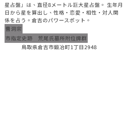
星占盤」は、直径8メートル巨大星占盤。 生年月
日から星を算出し、性格・恋愛・相性・対人関
係を占う。倉吉のパワースポット。
曹洞宗
市指定史跡 荒尾氏墓所附位牌群
鳥取県倉吉市鍛冶町1丁目2948