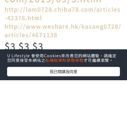
http://lam0728.chiba78.com/articles
-42376.html
http://www.weshare.hk/kasang0728/
articles/4671138
$3 $3 $3
U Lifestyle 會使用Cookies來改善您的網站體驗，請確定
買到乜!
您同意接受本網站之
私隱政策和使用條款
才可繼續瀏覽。
今時今日物價飛天
我已閱讀及同意
旺角區竟然仲有$3一個麵
包!$5一個叉燒包!