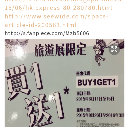
15/06/hk-express-80-280780.html
http://www.seewide.com/space-
article-id-200563.html
http://s.fanpiece.com/Mzb5606