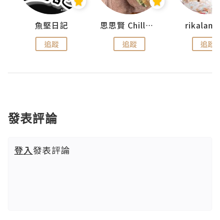
urnal
魚堅日記
思思賢 ChillMyBabe
rikala
追蹤
追蹤
追蹤
發表評論
登入
發表評論