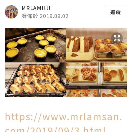
MRLAM!!!!
追蹤
發佈於 2019.09.02
https://www.mrlamsan.
com/2019/09/3.html