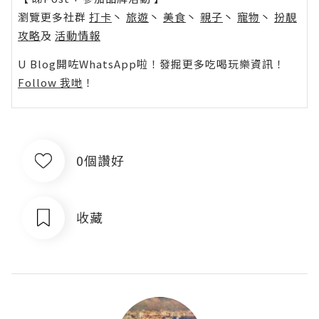
瀏覽更多社群
打卡
丶
旅遊
丶
美食
丶
親子
丶
寵物
丶
扮靚
攻略
及
活動情報
U Blog開咗WhatsApp啦！發掘更多吃喝玩樂資訊！
Follow 我哋
！
0個讚好
收藏