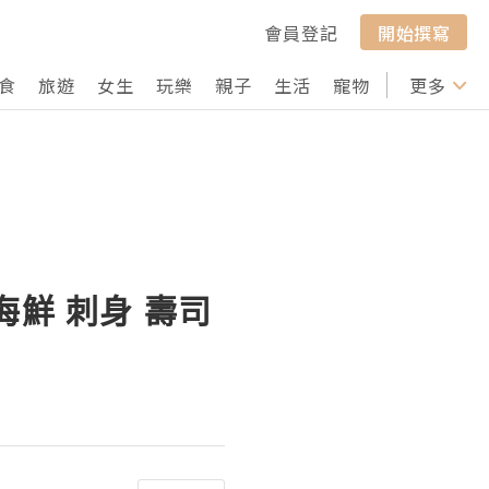
會員登記
開始撰寫
食
旅遊
女生
玩樂
親子
生活
寵物
行山
更多
打卡
鮮 刺身 壽司