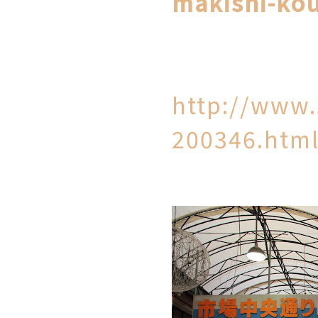
makishi-kou
http://www.
200346.htm