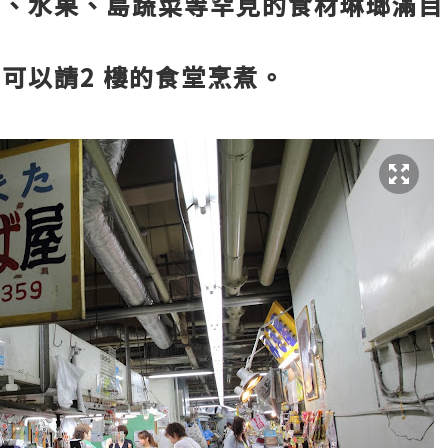
肉、水果、島蔬菜等罕見的食材琳瑯滿目
可以請2 樓的食堂烹煮。