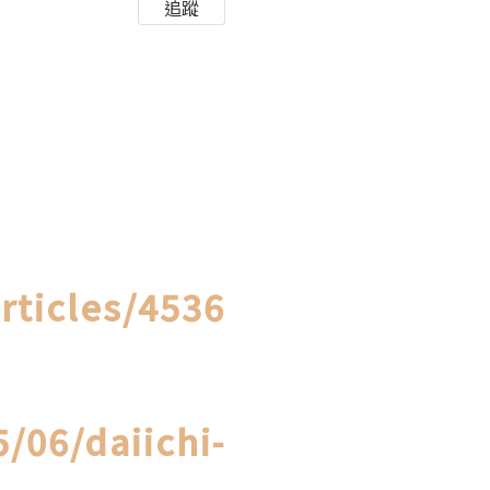
追蹤
rticles/4536
/06/daiichi-