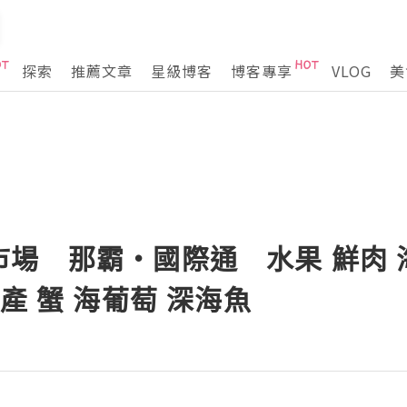
探索
推薦文章
星級博客
博客專享
VLOG
美
場 那霸・國際通 水果 鮮肉 海
產 蟹 海葡萄 深海魚