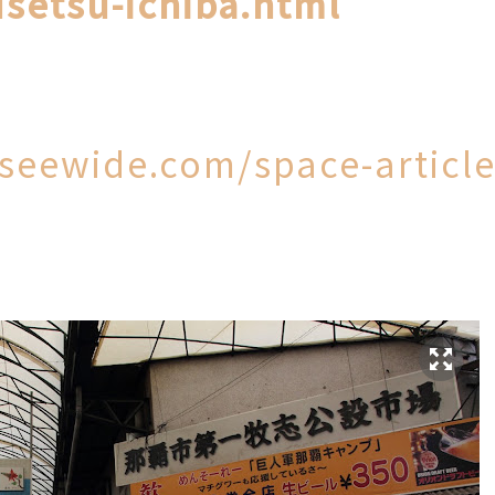
setsu-ichiba.html
seewide.com/space-article
l