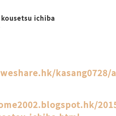
 kousetsu ichiba
場
weshare.hk/kasang0728/a
ome2002.blogspot.hk/2015