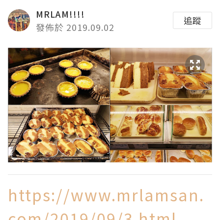
MRLAM!!!!
追蹤
發佈於 2019.09.02
https://www.mrlamsan.
com/2019/09/3.html