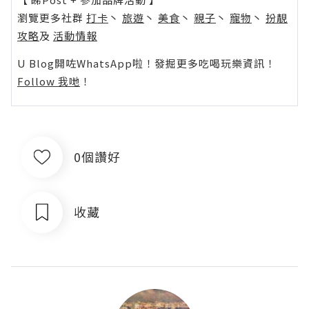
瀏覽更多社群
打卡
丶
旅遊
丶
美食
丶
親子
丶
寵物
丶
扮靚
攻略
及
活動情報
U Blog開咗WhatsApp啦！發掘更多吃喝玩樂資訊！
Follow 我哋
！
0個讚好
收藏