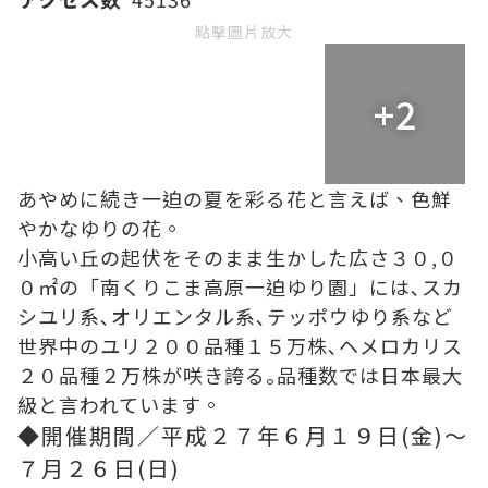
點擊圖片放大
+2
あやめに続き一迫の夏を彩る花と言えば、色鮮
やかなゆりの花。
小高い丘の起伏をそのまま生かした広さ３０,０
０㎡の「南くりこま高原一迫ゆり園」には､スカ
シユリ系､オリエンタル系､テッポウゆり系など
世界中のユリ２００品種１５万株､ヘメロカリス
２０品種２万株が咲き誇る｡品種数では日本最大
級と言われています。
◆開催期間／平成２７年６月１９日(金)～
７月２６日(日)