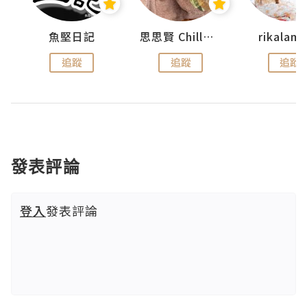
urnal
魚堅日記
思思賢 ChillMyBabe
rikala
追蹤
追蹤
追蹤
發表評論
登入
發表評論