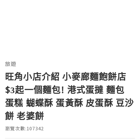
旅遊
旺角小店介紹 小麥廊麵飽餅店
$3起一個麵包! 港式蛋撻 麵包
蛋糕 蝴蝶酥 蛋黃酥 皮蛋酥 豆沙
餅 老婆餅
瀏覽次數:107342