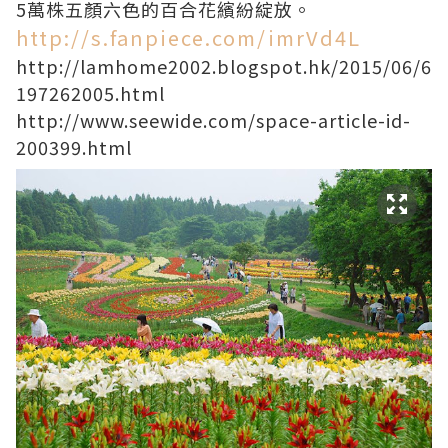
5萬株五顏六色的百合花繽紛綻放。
http://s.fanpiece.com/imrVd4L
http://lamhome2002.blogspot.hk/2015/06/6
197262005.html
http://www.seewide.com/space-article-id-
200399.html