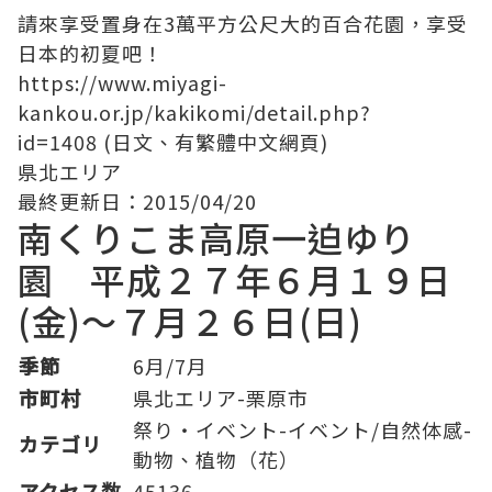
請來享受置身在3萬平方公尺大的百合花園，享受
日本的初夏吧！
https://www.miyagi-
kankou.or.jp/kakikomi/detail.php?
id=1408 (日文、有繁體中文網頁)
県北エリア
最終更新日：2015/04/20
南くりこま高原一迫ゆり
園 平成２７年６月１９日
(金)～７月２６日(日)
季節
6月/7月
市町村
県北エリア-栗原市
祭り・イベント-イベント/自然体感-
カテゴリ
動物、植物（花）
アクセス数
45136