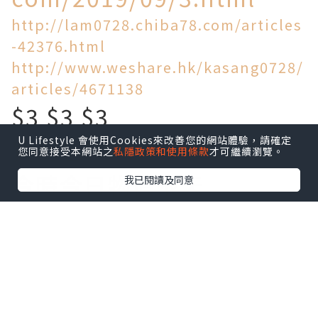
http://lam0728.chiba78.com/articles
-42376.html
http://www.weshare.hk/kasang0728/
articles/4671138
$3 $3 $3
U Lifestyle 會使用Cookies來改善您的網站體驗，請確定
買到乜!
您同意接受本網站之
私隱政策和使用條款
才可繼續瀏覽。
今時今日物價飛天
我已閱讀及同意
旺角區竟然仲有$3一個麵
包!$5一個叉燒包!