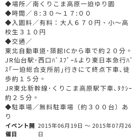
◆場所／南くりこま高原一迫ゆり園
◆時間／８:３０～１７:００
◆入園料／有料：大人６７０円、小～高
校生３１０円
◆交通／
東北自動車道･築館ICから車で約２０分。
JR仙台駅･西口ﾊﾞｽﾌﾟｰﾙより東日本急行ﾊﾞ
ｽ｢一迫総合支所前｣行きにて終点下車､徒
歩約１５分。
JR東北新幹線･くりこま高原駅下車､ﾀｸｼｰ
約２５分。
◆駐車場／無料駐車場（約３００台）あ
り
イベント開
2015年06月19日 ～ 2015年07月26
催日
日