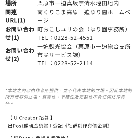
場所
栗原市一迫真坂字清水堰田地内
関連
南くりこま高原一迫ゆり園ホームペ
URL(1)
ージ
お問い合わ
町おこしユリの会（ゆり園事務所）
せ(1)
TEL：0228-52-4551
一迫観光協会（栗原市一迫総合支所
お問い合わ
市民サービス課）
せ(2)
TEL：0228-52-2114
*本站之內容由作者所提供，並不代表本站的立場。因此本站對
所有博客的立場、真實性、準確性及完整性不負任何法律責
任。
【 U Creator 招募 】
出Post賺現金獎賞 l
登記《社群創作有價企劃》
【 睇Post + 參加品牌活動 】