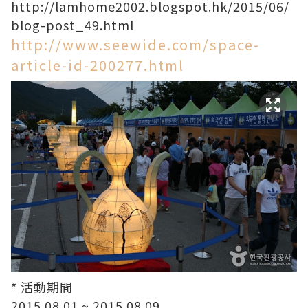
http://lamhome2002.blogspot.hk/2015/06/
blog-post_49.html
http://www.seewide.com/space-
article-id-200277.html
* 活動期間
2015.08.01 ~ 2015.08.09