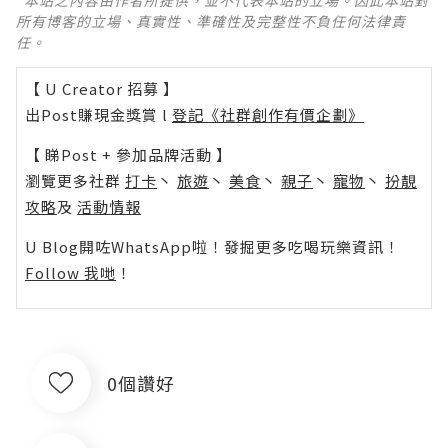
*本站之內容由作者所提供，並不代表本站的立場。因此本站對
所有博客的立場、真實性、準確性及完整性不負任何法律責
任。
【 U Creator 招募 】
出Post賺現金獎賞 l
登記《社群創作有價企劃》
【 睇Post + 參加品牌活動 】
瀏覽更多社群
打卡
丶
旅遊
丶
美食
丶
親子
丶
寵物
丶
扮靚
攻略
及
活動情報
U Blog開咗WhatsApp啦！發掘更多吃喝玩樂資訊！
Follow 我哋
！
0個讚好