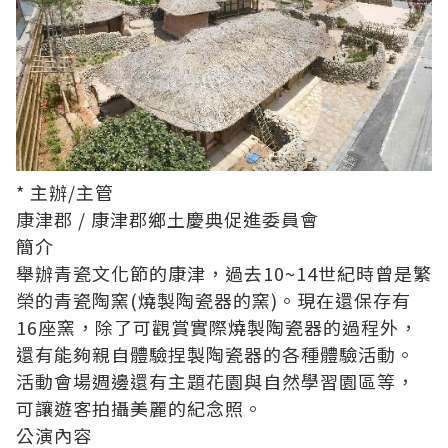
* 主辦/主管
康津郡 / 康津郡鄉土慶典促進委員會
簡介
舉辦青瓷文化節的康津，過去10~14世紀時曾是繁
榮的青瓷陶窯(燒製陶瓷器的窯)。現在還保存有
16座窯，除了可觀賞實際燒製陶瓷器的過程外，
還有能夠親自體驗捏製陶瓷器的各種體驗活動。
活動會場週邊還有主題花園與自然學習園區等，
可讓遊客拍攝美麗的紀念照。
公演內容