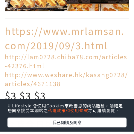
https://www.mrlamsan.
com/2019/09/3.html
http://lam0728.chiba78.com/articles
-42376.html
http://www.weshare.hk/kasang0728/
articles/4671138
$3 $3 $3
U Lifestyle 會使用Cookies來改善您的網站體驗，請確定
買到乜!
您同意接受本網站之
私隱政策和使用條款
才可繼續瀏覽。
今時今日物價飛天
我已閱讀及同意