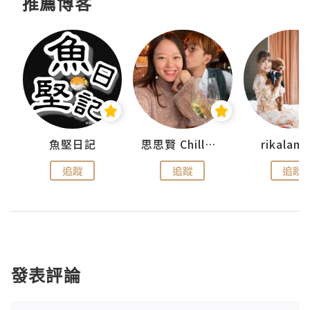
推薦博客
urnal
魚堅日記
思思賢 ChillMyBabe
rikala
追蹤
追蹤
追蹤
發表評論